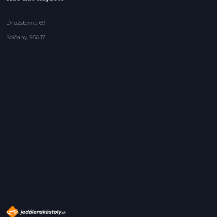
Družstevná 69
Solčany, 956 17