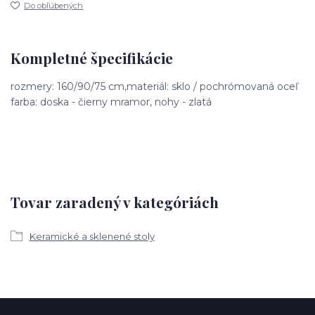
Do obľúbených
Kompletné špecifikácie
rozmery: 160/90/75 cm,materiál: sklo / pochrómovaná oceľ
farba: doska - čierny mramor, nohy - zlatá
Tovar zaradený v kategóriách
Keramické a sklenené stoly