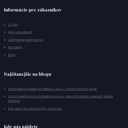
Informácie pre zákazníkov
O nás
Ako nakupovať
Obchodné podmienky
Kontakty
Blog
Najčítanejšie na blogu
Poschodová posteľ pre detskú izbu v námorníckom štýle
Aj do malého bytu môžete šikovnou rekonštrukciou vtesnať všetko
dôležité
Päť pekných spálňových inšpirácií
Kde nás nájdete