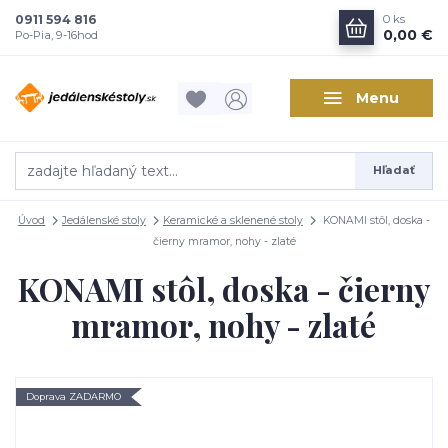
0911 594 816
0
ks
0,00 €
Po-Pia, 9-16hod
Menu
Hľadať
Úvod
Jedálenské stoly
Keramické a sklenené stoly
KONAMI stôl, doska -
čierny mramor, nohy - zlaté
KONAMI stôl, doska - čierny
mramor, nohy - zlaté
Doprava ZADARMO