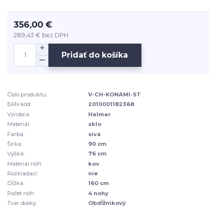
356,00 €
289,43 €
bez DPH
Pridať do košíka
Číslo produktu:
V-CH-KONAMI-ST
EAN kód:
2010001182368
Výrobca:
Halmar
Materiál:
sklo
Farba:
sivá
Šírka:
90 cm
Výška:
76 cm
Materiál nôh:
kov
Rozkladací:
nie
Dĺžka:
160 cm
Počet nôh:
4 nohy
Tvar dosky:
Obdĺžnikový