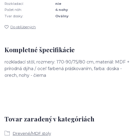
Rozkladací:
nie
Počet nôh:
4 nohy
Tvar dosky:
Oválny
Do obľúbených
Kompletné špecifikácie
rozkladací stôl, rozmery: 170-90/75/80 cm, materiál: MDF +
prírodná dýha / oceľ farbená práškovaním, farba: doska -
orech, nohy - čierna
Tovar zaradený v kategóriách
Drevené/MDF stoly