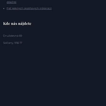
dôležité
Päť pekných spálňových inšpirácií
Kde nás nájdete
Družstevná 69
Solčany, 956 17