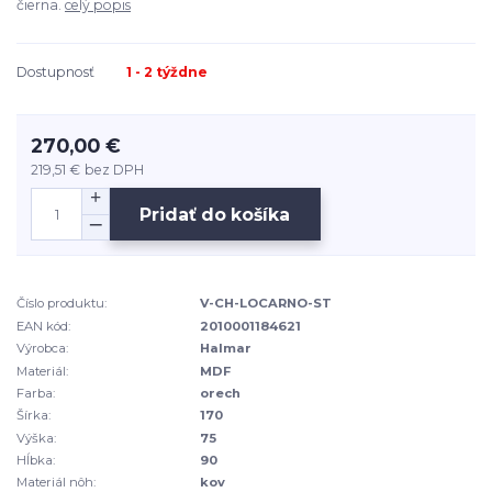
čierna.
celý popis
Dostupnosť
1 - 2 týždne
270,00 €
219,51 €
bez DPH
Pridať do košíka
Číslo produktu:
V-CH-LOCARNO-ST
EAN kód:
2010001184621
Výrobca:
Halmar
Materiál:
MDF
Farba:
orech
Šírka:
170
Výška:
75
Hĺbka:
90
Materiál nôh:
kov