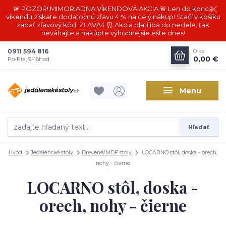
🚨 POZOR! MIMORIADNA VÍKENDOVÁ AKCIA 🚨 Len do konca
víkendu získate dodatočnú zľavu 4 % na celý nákup! Stačí v košíku
zadať zľavový kód: ZLAVA4 ⏰ Akcia platí iba do nedele, tak
neváhajte a nakúpte výhodnejšie ešte dnes!
0911 594 816
0
ks
0,00 €
Po-Pia, 9-16hod
Menu
Hľadať
Úvod
Jedálenské stoly
Drevené/MDF stoly
LOCARNO stôl, doska - orech,
nohy - čierne
LOCARNO stôl, doska -
orech, nohy - čierne