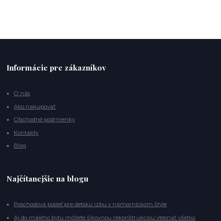
Informácie pre zákazníkov
O nás
Ako nakupovať
Obchodné podmienky
Kontakty
Blog
Najčítanejšie na blogu
Poschodová posteľ pre detskú izbu v námorníckom štýle
Aj do malého bytu môžete šikovnou rekonštrukciou vtesnať všetko