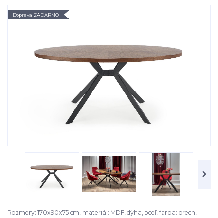
Doprava ZADARMO
Rozmery: 170x90x75 cm, materiál: MDF, dýha, oceľ, farba: orech,