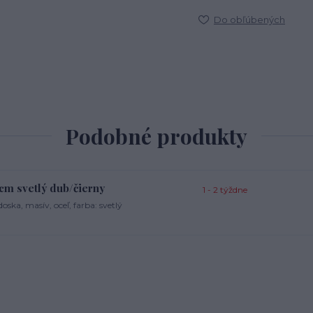
Do obľúbených
Podobné produkty
cm svetlý dub/čierny
1 - 2 týždne
ka, masív, oceľ, farba: svetlý