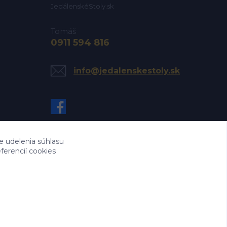
JedálenskéStoly.sk
Tomáš
0911 594 816
info@jedalenskestoly.sk
e udelenia súhlasu
ferencií cookies