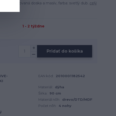
eriál: dýhovaná doska a masív, farba: svetlý dub.
celý
1 - 2 týždne
Pridať do košíka
IVE-
EAN kód:
2010001182542
KI
Materiál:
dýha
Šírka:
90 cm
Materiál nôh:
drevo/DTD/MDF
Počet nôh:
4 nohy
ý