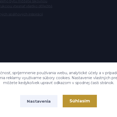
alého bytu môžete šikovnou
rukciou vtesnať všetko dôležité
ých spálňových inšpirácií
čnosť, spríjemnenie používania webu, analytické účely a v prípad
lenia reklamy využívame súbory cookies. Nastavenie vlastných pre
môžete kedykoľvek upraviť odkazom v spodnej časti stránok.
Súhlasím
Nastavenia
Vytvorené na
Eshop-rychlo.sk