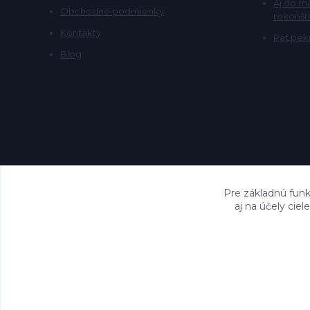
Aj do m
Obchodné podmienky
rekonšt
Kontakty
Päť pekn
Blog
Pre základnú funk
aj na účely cie