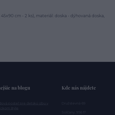
45x90 cm - 2 ks), materiál: doska - dýhovaná doska,
ejšie na blogu
Kde nás nájdete
ová posteľ pre detskú izbu v
Družstevná 69
ckom štýle
Solčany, 956 17