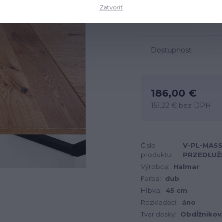
Rozmery: 45x90 cm, mat
Zatvoriť
popis
Dostupnosť
186,00 €
151,22 €
bez DPH
Číslo
V-PL-MASS
produktu:
PRZEDŁUŻ
Výrobca:
Halmar
Farba:
dub
Hĺbka:
45 cm
Rozkladací:
áno
Tvar dosky:
Obdĺžnikov