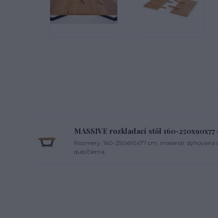
MASSIVE rozkladací stôl 160-250x90x77 
Rozmery: 160-250x90x77 cm, materiál: dýhovaná dos
dub/čierna.