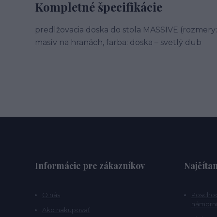
Kompletné špecifikácie
predlžovacia doska do stola MASSIVE (rozmery: 
masív na hranách, farba: doska – svetlý dub
Informácie pre zákazníkov
Najčítan
O nás
Poschod
námorní
Ako nakupovať