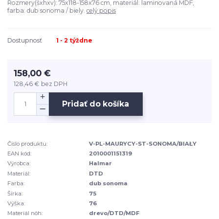
Rozmery(šxhxv): 75x118-158x76 cm, materiál: laminovaná MDF,
farba: dub sonoma / biely.
celý popis
Dostupnosť
1 - 2 týždne
158,00 €
128,46 €
bez DPH
Pridať do košíka
Číslo produktu:
V-PL-MAURYCY-ST-SONOMA/BIAŁY
EAN kód:
2010001151319
Výrobca:
Halmar
Materiál:
DTD
Farba:
dub sonoma
Šírka:
75
Výška:
76
Materiál nôh:
drevo/DTD/MDF