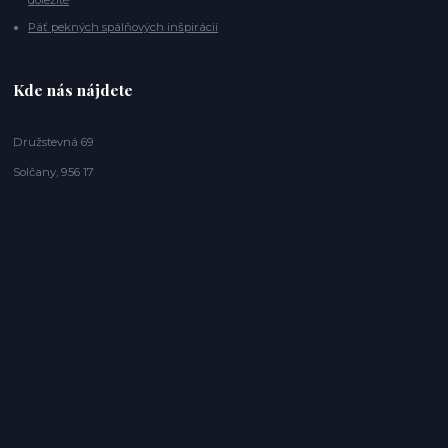
dôležité
Päť pekných spálňových inšpirácií
Kde nás nájdete
Družstevná 69
Solčany, 956 17