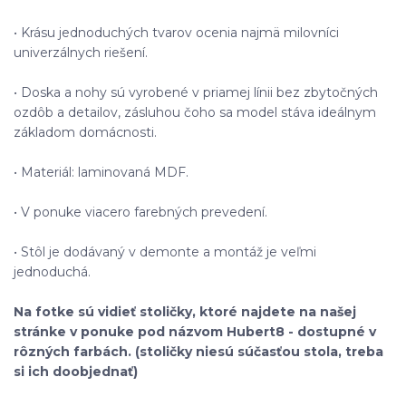
• Krásu jednoduchých tvarov ocenia najmä milovníci
univerzálnych riešení.
• Doska a nohy sú vyrobené v priamej línii bez zbytočných
ozdôb a detailov, zásluhou čoho sa model stáva ideálnym
základom domácnosti.
• Materiál: laminovaná MDF.
• V ponuke viacero farebných prevedení.
• Stôl je dodávaný v demonte a montáž je veľmi
jednoduchá.
Na fotke sú vidieť stoličky, ktoré najdete na našej
stránke v ponuke pod názvom Hubert8 - dostupné v
rôzných farbách. (stoličky niesú súčasťou stola, treba
si ich doobjednať)