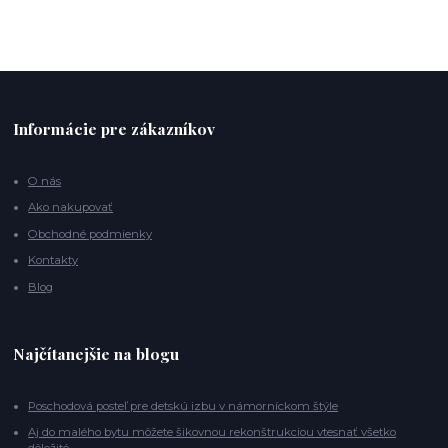
Informácie pre zákazníkov
O nás
Ako nakupovať
Obchodné podmienky
Kontakty
Blog
Najčítanejšie na blogu
Poschodová posteľ pre detskú izbu v námorníckom štýle
Aj do malého bytu môžete šikovnou rekonštrukciou vtesnať všetko