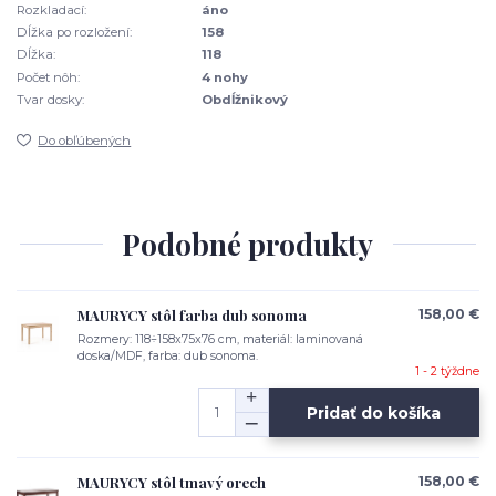
Rozkladací:
áno
Dĺžka po rozložení:
158
Dĺžka:
118
Počet nôh:
4 nohy
Tvar dosky:
Obdĺžnikový
Do obľúbených
Podobné produkty
MAURYCY stôl farba dub sonoma
158,00 €
Rozmery: 118÷158x75x76 cm, materiál: laminovaná
doska/MDF, farba: dub sonoma.
1 - 2 týždne
Pridať do košíka
MAURYCY stôl tmavý orech
158,00 €