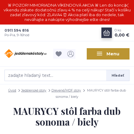
🚨 POZOR! MIMORIADNA VÍKENDOVÁ AKCIA 🚨 Len do konca
víkendu získate dodatočnú zľavu 4 % na celý nákup! Stačí v košíku
zadať zľavový kód: ZLAVA4 ⏰ Akcia platí iba do nedele, tak
neváhajte a nakúpte výhodnejšie ešte dnes!
0911 594 816
0
ks
0,00 €
Po-Pia, 9-16hod
Menu
Hľadať
Úvod
Jedálenské stoly
Drevené/MDF stoly
MAURYCY stôl farba dub
sonoma / biely
MAURYCY stôl farba dub
sonoma / biely