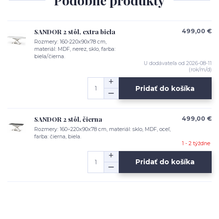
Podobné produkty
SANDOR 2 stôl, extra biela
499,00 €
Rozmery: 160-220x90x78 cm,
materiál: MDF, nerez, sklo, farba:
biela/čierna.
U dodávateľa od 2026-08-11
(rok/m/d)
Pridať do košíka
SANDOR 2 stôl, čierna
499,00 €
Rozmery: 160÷220x90x78 cm, materiál: sklo, MDF, oceľ,
farba: čierna, biela.
1 - 2 týždne
Pridať do košíka