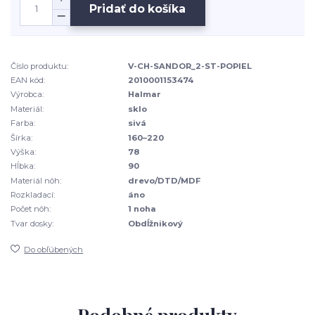
Pridať do košíka
Číslo produktu:
V-CH-SANDOR_2-ST-POPIEL
EAN kód:
2010001153474
Výrobca:
Halmar
Materiál:
sklo
Farba:
sivá
Šírka:
160–220
Výška:
78
Hĺbka:
90
Materiál nôh:
drevo/DTD/MDF
Rozkladací:
áno
Počet nôh:
1 noha
Tvar dosky:
Obdĺžnikový
Do obľúbených