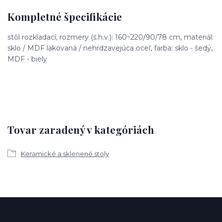
Kompletné špecifikácie
stôl rozkladací, rozmery (š.h.v.): 160÷220/90/78 cm, materiál:
sklo / MDF lakovaná / nehrdzavejúca oceľ, farba: sklo - šedý,
MDF - biely
Tovar zaradený v kategóriách
Keramické a sklenené stoly