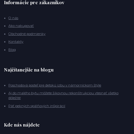
Informácie pre zákazníkov
O nás
Ako nakupovať
Obchodné podmienky
Kontakty
Blog
Najčítanejšie na blogu
Poschodová posteľ pre detskú izbu v námorníckom štýle
Aj do malého bytu môžete šikovnou rekonštrukciou vtesnať všetko
dôležité
Päť pekných spálňových inšpirácií
Kde nás nájdete