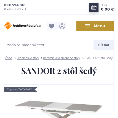
0911 594 816
0
ks
0,00 €
Po-Pia, 9-16hod
Menu
Hľadať
Úvod
Jedálenské stoly
Keramické a sklenené stoly
SANDOR 2 stôl šedý
SANDOR 2 stôl šedý
Doprava ZADARMO