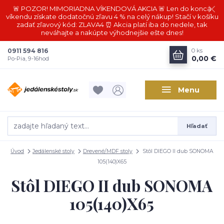
🚨 POZOR! MIMORIADNA VÍKENDOVÁ AKCIA 🚨 Len do konca
víkendu získate dodatočnú zľavu 4 % na celý nákup! Stačí v košíku
zadať zľavový kód: ZLAVA4 ⏰ Akcia platí iba do nedele, tak
neváhajte a nakúpte výhodnejšie ešte dnes!
0911 594 816
0
ks
0,00 €
Po-Pia, 9-16hod
Menu
Hľadať
Úvod
Jedálenské stoly
Drevené/MDF stoly
Stôl DIEGO II dub SONOMA
105(140)X65
Stôl DIEGO II dub SONOMA
105(140)X65