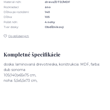
Materiál nôh:
drevo/DTD/MDF
Rozkladací:
áno
Dĺžka po rozložení:
140
Dĺžka:
105
Počet nôh:
4 nohy
Tvar dosky:
Obdĺžnikový
Do obľúbených
Kompletné špecifikácie
doska: laminovaná drevotrieska, konštrukcia: MDF, farba:
dub sonoma
105(140)x65x75 cm,
noha: 5,5x5,5x73 cm,