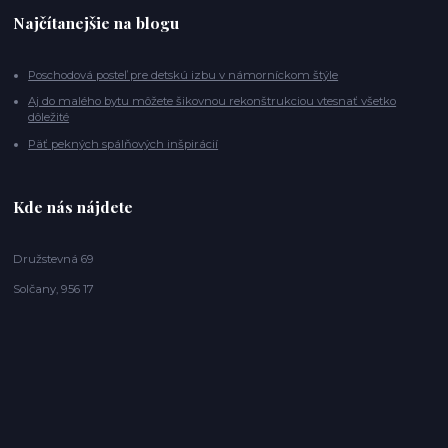
Najčítanejšie na blogu
Poschodová posteľ pre detskú izbu v námorníckom štýle
Aj do malého bytu môžete šikovnou rekonštrukciou vtesnať všetko
dôležité
Päť pekných spálňových inšpirácií
Kde nás nájdete
Družstevná 69
Solčany, 956 17