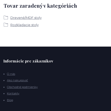
Tovar zaradený v kategóriách
Drevené/MDF stoly
Rozkladacie stoly
Informácie pre zákazníkov
O nás
Ako nakupovať
Obchodné podmienky
Kontakty
Blog