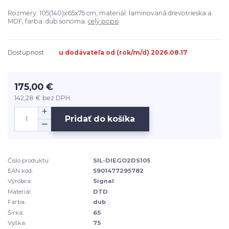
Rozmery: 105(140)x65x75 cm, materiál: laminovaná drevotrieska a
MDF, farba: dub sonoma.
celý popis
Dostupnosť
u dodávateľa od (rok/m/d) 2026.08.17
175,00 €
142,28 €
bez DPH
Pridať do košíka
Číslo produktu:
SIL-DIEGO2DS105
EAN kód:
5901477295782
Výrobca:
Signal
Materiál:
DTD
Farba:
dub
Šírka:
65
Výška:
75