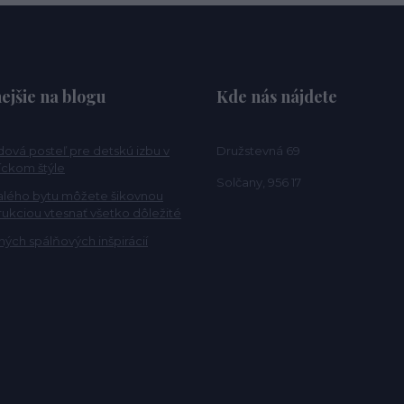
ejšie na blogu
Kde nás nájdete
ová posteľ pre detskú izbu v
Družstevná 69
ckom štýle
Solčany, 956 17
alého bytu môžete šikovnou
rukciou vtesnať všetko dôležité
ých spálňových inšpirácií