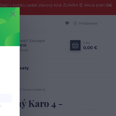
í v košíku zadať zľavový kód: ZLAVA4 ⏰ Akcia platí iba
Prihlásenie
Neviete si rady? Zavolajte.
0
ks
0911 594 816
0,00 €
Po-Pia, 9-16hod
dálenské sety
 - MONOLITH 37 (tmavo zelená)
šívaný Karo 4 -
v
.
á)