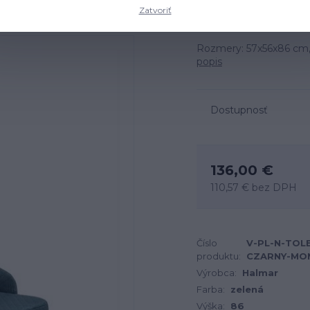
Zatvoriť
Rozmery: 57x56x86 cm, 
popis
Dostupnosť
136,00 €
110,57 €
bez DPH
Číslo
V-PL-N-TOL
produktu:
CZARNY-MO
Výrobca:
Halmar
Farba:
zelená
Výška:
86