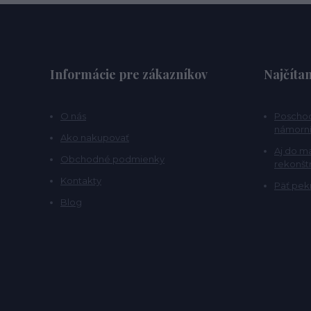
Informácie pre zákazníkov
Najčítan
O nás
Poschod
námorní
Ako nakupovať
Aj do m
Obchodné podmienky
rekonšt
Kontakty
Päť pekn
Blog