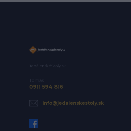
JedálenskéStoly.sk
Tomáš
0911 594 816
info@jedalenskestoly.sk