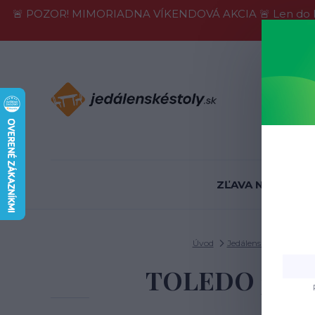
🚨 POZOR! MIMORIADNA VÍKENDOVÁ AKCIA 🚨 Len do konca 
Informácie
ZĽAVA NA SKLADE
Úvod
Jedálenské stoličky
TOLEDO 3 stoli
M