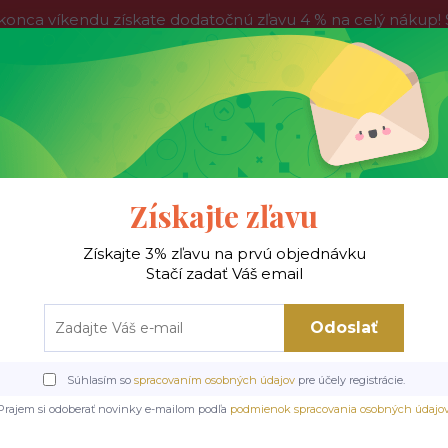
víkendu získate dodatočnú zľavu 4 % na celý nákup! Stač
do nedele, tak neváhajte a nakúpte výhodnejšie ešte dnes!
Kontakty
Blog
Hľadať
Získajte zľavu
Získajte 3% zľavu na prvú objednávku
 !
Jedálenské stoly
Jedálenské stoličky
Je
Stačí zadať Váš email
Odoslať
Drevené stoličky
TOLEDO 3 stolička čierna / čal. velvet prešívaný Karo 4
Súhlasím so
spracovaním osobných údajov
pre účely registrácie.
čka čierna / čal. velvet pre
Prajem si odoberať novinky e-mailom podľa
podmienok spracovania osobných údajo
ONOLITH 37 (tmavo zelen