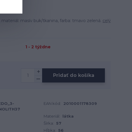
materiál: masív buk/tkanina, farba: tmavo zelená.
celý
1 - 2 týždne
Pridať do košíka
EDO_3-
EAN kód:
2010001178309
NOLITH37
Materiál:
látka
Šírka:
57
Hĺbka:
56