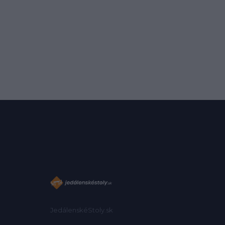
JedálenskéStoly.sk