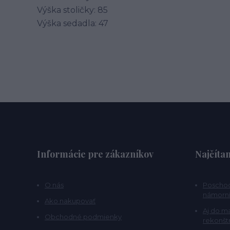
Výška stoličky: 85
Výška sedadla: 47
Informácie pre zákazníkov
Najčítan
O nás
Poschod
námorní
Ako nakupovať
Aj do m
Obchodné podmienky
rekonšt