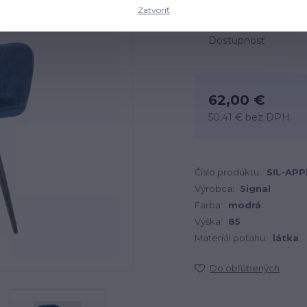
Zatvoriť
Dostupnosť
62,00 €
50,41 €
bez DPH
Číslo produktu:
SIL-AP
Výrobca:
Signal
Farba:
modrá
Výška:
85
Materiál poťahu:
látka
Do obľúbených