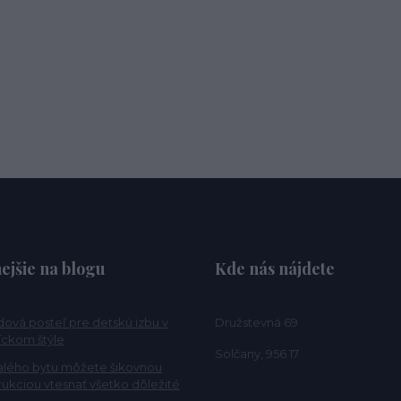
ejšie na blogu
Kde nás nájdete
ová posteľ pre detskú izbu v
Družstevná 69
ckom štýle
Solčany, 956 17
alého bytu môžete šikovnou
rukciou vtesnať všetko dôležité