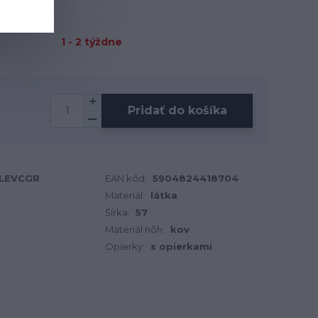
1 - 2 týždne
Pridať do košíka
PLEVCGR
EAN kód:
5904824418704
Materiál:
látka
Šírka:
57
Materiál nôh:
kov
Opierky:
s opierkami