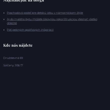
Poschodová posteľ pre detskú izbu v námorníckom štýle
Aj do malého bytu môžete šikovnou rekonštrukciou vtesnať všetko
dôležité
Päť pekných spálňových inšpirácií
Kde nás nájdete
Družstevná 69
Solčany, 956 17