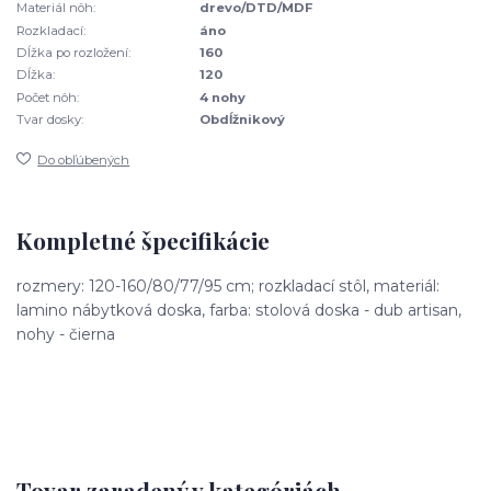
Materiál nôh:
drevo/DTD/MDF
Rozkladací:
áno
Dĺžka po rozložení:
160
Dĺžka:
120
Počet nôh:
4 nohy
Tvar dosky:
Obdĺžnikový
Do obľúbených
Kompletné špecifikácie
rozmery: 120-160/80/77/95 cm; rozkladací stôl, materiál:
lamino nábytková doska, farba: stolová doska - dub artisan,
nohy - čierna
Tovar zaradený v kategóriách