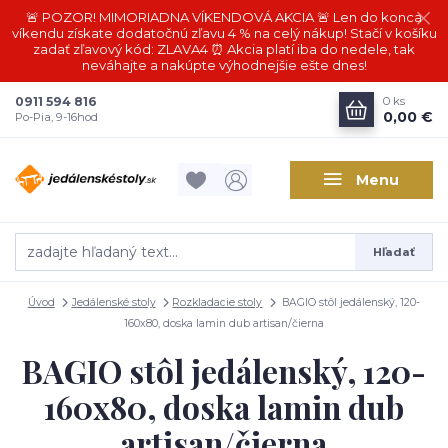
🚨 POZOR! MIMORIADNA VÍKENDOVÁ AKCIA 🚨 Len do konca
víkendu získate dodatočnú zľavu 4 % na celý nákup! Stačí v košíku
zadať zľavový kód: ZLAVA4 ⏰ Akcia platí iba do nedele, tak
neváhajte a nakúpte výhodnejšie ešte dnes!
0911 594 816
0
ks
0,00 €
Po-Pia, 9-16hod
Menu
Hľadať
Úvod
Jedálenské stoly
Rozkladacie stoly
BAGIO stôl jedálenský, 120-
160x80, doska lamin dub artisan/čierna
BAGIO stôl jedálenský, 120-
160x80, doska lamin dub
artisan/čierna