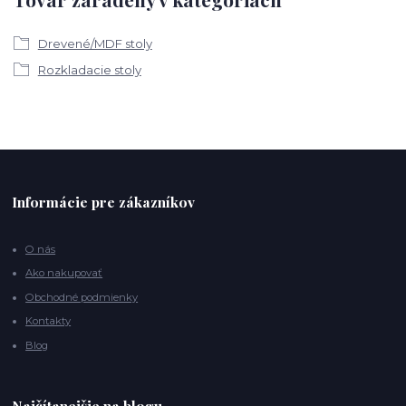
Drevené/MDF stoly
Rozkladacie stoly
Informácie pre zákazníkov
O nás
Ako nakupovať
Obchodné podmienky
Kontakty
Blog
Najčítanejšie na blogu