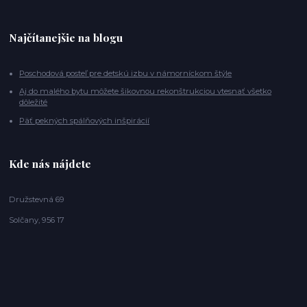
Najčítanejšie na blogu
Poschodová posteľ pre detskú izbu v námorníckom štýle
Aj do malého bytu môžete šikovnou rekonštrukciou vtesnať všetko
dôležité
Päť pekných spálňových inšpirácií
Kde nás nájdete
Družstevná 69
Solčany, 956 17