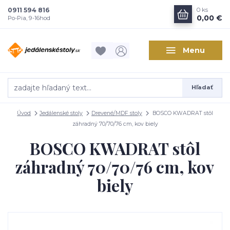
0911 594 816
0
ks
0,00 €
Po-Pia, 9-16hod
Menu
Hľadať
Úvod
Jedálenské stoly
Drevené/MDF stoly
BOSCO KWADRAT stôl
záhradný 70/70/76 cm, kov biely
BOSCO KWADRAT stôl
záhradný 70/70/76 cm, kov
biely