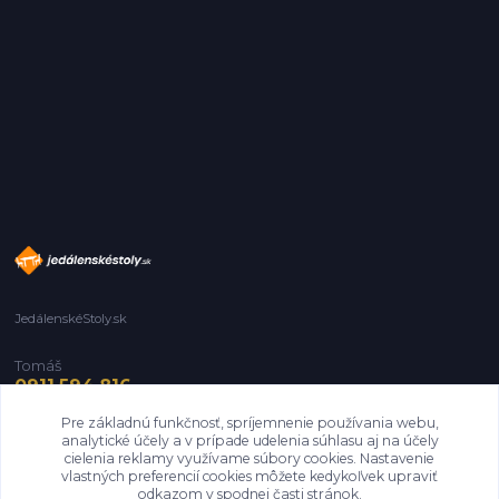
JedálenskéStoly.sk
Tomáš
0911 594 816
Pre základnú funkčnosť, spríjemnenie používania webu,
info@jedalenskestoly.sk
analytické účely a v prípade udelenia súhlasu aj na účely
cielenia reklamy využívame súbory cookies. Nastavenie
vlastných preferencií cookies môžete kedykoľvek upraviť
odkazom v spodnej časti stránok.