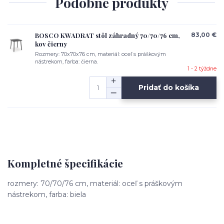
Podobné produkty
BOSCO KWADRAT stôl záhradný 70/70/76 cm,
83,00 €
kov čierny
Rozmery: 70x70x76 cm, materiál: oceľ s práškovým
nástrekom, farba: čierna.
1 - 2 týždne
Pridať do košíka
Kompletné špecifikácie
rozmery: 70/70/76 cm, materiál: oceľ s práškovým
nástrekom, farba: biela