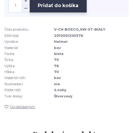
Pridať do košíka
Číslo produktu:
V-CH-BOSCO_KW-ST-BIAŁY
EAN kód:
2010001200376
Výrobca:
Halmar
Materiál:
kov
Farba:
biela
Šírka:
70
Výška:
76
Hĺbka:
70
Materiál nôh:
kov
Rozkladací:
nie
Počet nôh:
4 nohy
Tvar dosky:
Štvorcový
Do obľúbených