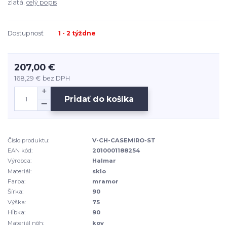
zlatá.
celý popis
Dostupnosť
1 - 2 týždne
207,00 €
168,29 €
bez DPH
Pridať do košíka
Číslo produktu:
V-CH-CASEMIRO-ST
EAN kód:
2010001188254
Výrobca:
Halmar
Materiál:
sklo
Farba:
mramor
Šírka:
90
Výška:
75
Hĺbka:
90
Materiál nôh:
kov