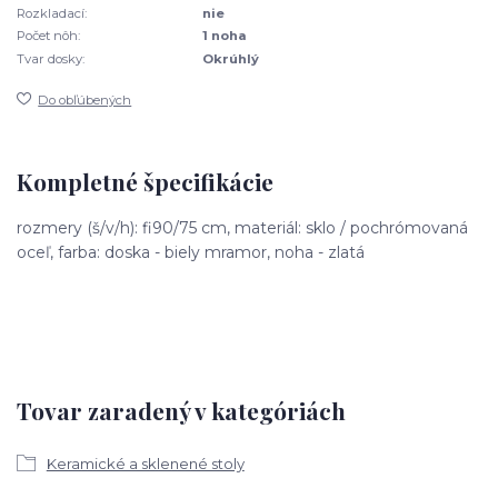
Rozkladací:
nie
Počet nôh:
1 noha
Tvar dosky:
Okrúhlý
Do obľúbených
Kompletné špecifikácie
rozmery (š/v/h): fi90/75 cm, materiál: sklo / pochrómovaná
oceľ, farba: doska - biely mramor, noha - zlatá
Tovar zaradený v kategóriách
Keramické a sklenené stoly