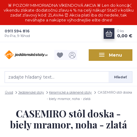
🚨 POZOR! MIMORIADNA VÍKENDOVÁ AKCIA 🚨 Len do konca
víkendu získate dodatočnú zľavu 4 % na celý nákup! Stačí v košíku
zadať zľavový kód: ZLAVA4 ⏰ Akcia platí iba do nedele, tak
neváhajte a nakúpte výhodnejšie ešte dnes!
0911 594 816
0
ks
0,00 €
Po-Pia, 9-16hod
Menu
Hľadať
Úvod
Jedálenské stoly
Keramické a sklenené stoly
CASEMIRO stôl doska
- biely mramor, noha - zlatá
CASEMIRO stôl doska -
biely mramor, noha - zlatá