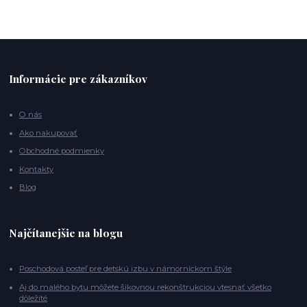
Informácie pre zákazníkov
O nás
Ako nakupovať
Obchodné podmienky
Kontakty
Blog
Najčítanejšie na blogu
Poschodová posteľ pre detskú izbu v námorníckom štýle
Aj do malého bytu môžete šikovnou rekonštrukciou vtesnať všetko
dôležité