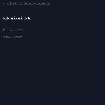
Päť pekných spálňových inšpirácií
Kde nás nájdete
Družstevná 69
Solčany, 956 17