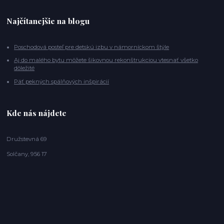
Najčítanejšie na blogu
Poschodová posteľ pre detskú izbu v námorníckom štýle
Aj do malého bytu môžete šikovnou rekonštrukciou vtesnať všetko
dôležité
Päť pekných spálňových inšpirácií
Kde nás nájdete
Družstevná 69
Solčany, 956 17