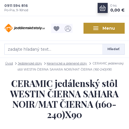
0911 594 816
0
ks
0,00 €
Po-Pia, 9-16hod
Menu
Hľadať
Úvod
Jedálenské stoly
Keramické a sklenené stoly
CERAMIC jedálenský
stôl WESTIN ČIERNA SAHARA NOIR/MAT ČIERNA (160-240)X90
CERAMIC jedálenský stôl
WESTIN ČIERNA SAHARA
NOIR/MAT ČIERNA (160-
240)X90