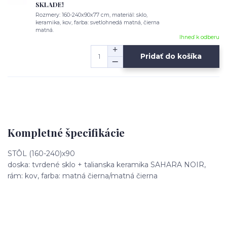
SKLADE!
Rozmery: 160-240x90x77 cm, materiál: sklo,
keramika, kov, farba: svetlohnedá matná, čierna
matná.
Ihneď k odberu
Pridať do košíka
Kompletné špecifikácie
STÔL (160-240)x90
doska: tvrdené sklo + talianska keramika SAHARA NOIR,
rám: kov, farba: matná čierna/matná čierna