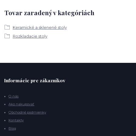
Tovar zaradený v kategóriách
Keramické a sklenené stoly
Rozkladacie stoly
Informácie pre zákazníkov
O nás
Ako nakupovať
Obchodné podmienky
Kontakty
Blog