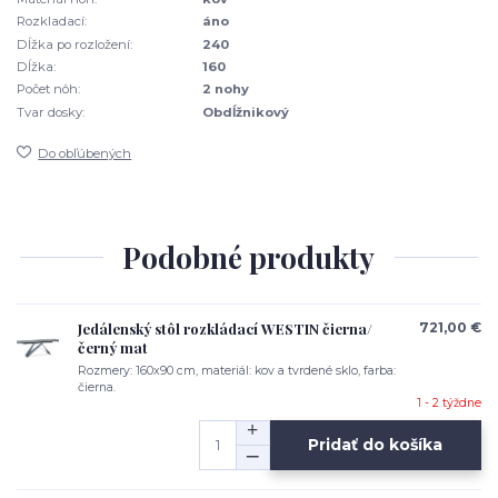
Rozkladací:
áno
Dĺžka po rozložení:
240
Dĺžka:
160
Počet nôh:
2 nohy
Tvar dosky:
Obdĺžnikový
Do obľúbených
Podobné produkty
Jedálenský stôl rozkládací WESTIN čierna/
721,00 €
černý mat
Rozmery: 160x90 cm, materiál: kov a tvrdené sklo, farba:
čierna.
1 - 2 týždne
Pridať do košíka