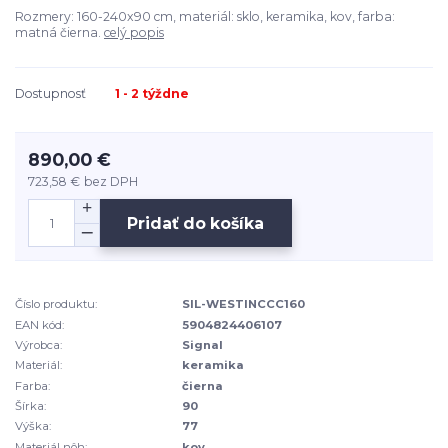
Rozmery: 160-240x90 cm, materiál: sklo, keramika, kov, farba:
matná čierna.
celý popis
Dostupnosť
1 - 2 týždne
890,00 €
723,58 €
bez DPH
Pridať do košíka
Číslo produktu:
SIL-WESTINCCC160
EAN kód:
5904824406107
Výrobca:
Signal
Materiál:
keramika
Farba:
čierna
Šírka:
90
Výška:
77
Materiál nôh:
kov