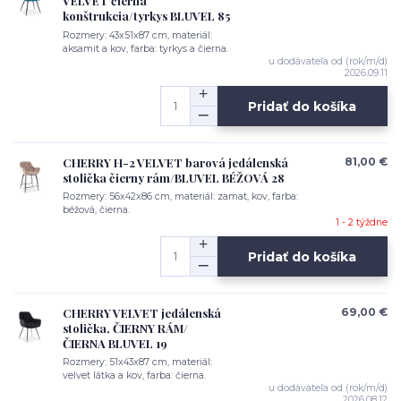
VELVET čierna
konštrukcia/tyrkys BLUVEL 85
Rozmery: 43x51x87 cm, materiál:
aksamit a kov, farba: tyrkys a čierna.
u dodávateľa od (rok/m/d)
2026.09.11
Pridať do košíka
CHERRY H-2 VELVET barová jedálenská
81,00 €
stolička čierny rám/BLUVEL BÉŽOVÁ 28
Rozmery: 56x42x86 cm, materiál: zamat, kov, farba:
béžová, čierna.
1 - 2 týždne
Pridať do košíka
CHERRY VELVET jedálenská
69,00 €
stolička, ČIERNY RÁM/
ČIERNA BLUVEL 19
Rozmery: 51x43x87 cm, materiál:
velvet látka a kov, farba: čierna.
u dodávateľa od (rok/m/d)
2026.08.12