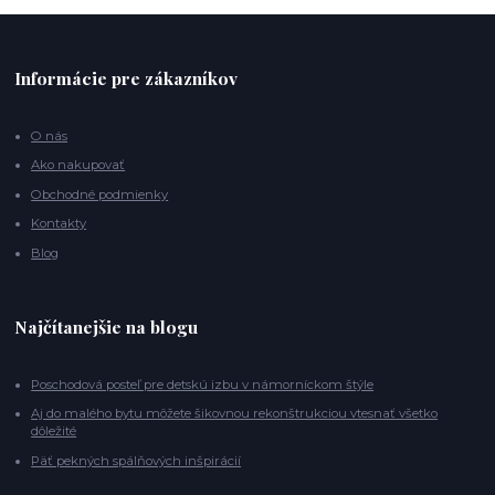
Informácie pre zákazníkov
O nás
Ako nakupovať
Obchodné podmienky
Kontakty
Blog
Najčítanejšie na blogu
Poschodová posteľ pre detskú izbu v námorníckom štýle
Aj do malého bytu môžete šikovnou rekonštrukciou vtesnať všetko
dôležité
Päť pekných spálňových inšpirácií