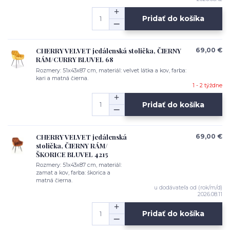
Pridať do košíka
CHERRY VELVET jedálenská stolička, ČIERNY
69,00 €
RÁM/CURRY BLUVEL 68
Rozmery: 51x43x87 cm, materiál: velvet látka a kov, farba:
kari a matná čierna.
1 - 2 týždne
Pridať do košíka
CHERRY VELVET jedálenská
69,00 €
stolička, ČIERNY RÁM/
ŠKORICE BLUVEL 4215
Rozmery: 51x43x87 cm, materiál:
zamat a kov, farba: škorica a
matná čierna.
u dodávateľa od (rok/m/d)
2026.08.11
Pridať do košíka