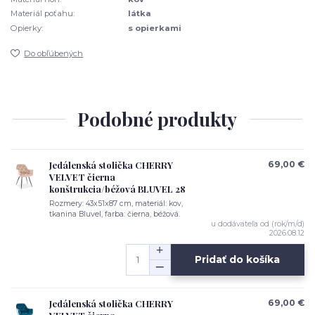
Materiál poťahu:
látka
Opierky:
s opierkami
Do obľúbených
Podobné produkty
Jedálenská stolička CHERRY
69,00 €
VELVET čierna
konštrukcia/béžová BLUVEL 28
Rozmery: 43x51x87 cm, materiál: kov,
tkanina Bluvel, farba: čierna, béžová.
u dodávateľa od (rok/m/d)
2026.08.12
Pridať do košíka
Jedálenská stolička CHERRY
69,00 €