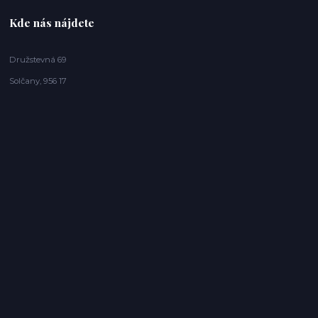
Kde nás nájdete
Družstevná 69
Solčany, 956 17