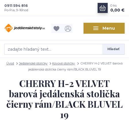
0911 594 816
0
ks
0,00 €
Po-Pia, 9-16hod
Menu
Hľadať
Úvod
Jedálenské stoličky
Kovové stoličky
CHERRY H-2 VELVET barová
jedálenská stolička čierny rám/BLACK BLUVEL 19
CHERRY H-2 VELVET
barová jedálenská stolička
čierny rám/BLACK BLUVEL
19