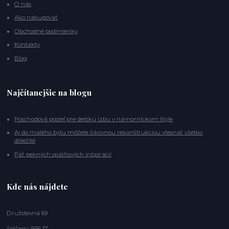
O nás
Ako nakupovať
Obchodné podmienky
Kontakty
Blog
Najčítanejšie na blogu
Poschodová posteľ pre detskú izbu v námorníckom štýle
Aj do malého bytu môžete šikovnou rekonštrukciou vtesnať všetko
dôležité
Päť pekných spálňových inšpirácií
Kde nás nájdete
Družstevná 69
Solčany, 956 17