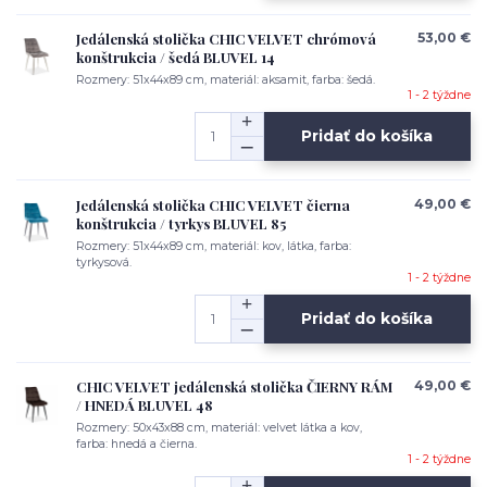
Jedálenská stolička CHIC VELVET chrómová
53,00 €
konštrukcia / šedá BLUVEL 14
Rozmery: 51x44x89 cm, materiál: aksamit, farba: šedá.
1 - 2 týždne
Pridať do košíka
Jedálenská stolička CHIC VELVET čierna
49,00 €
konštrukcia / tyrkys BLUVEL 85
Rozmery: 51x44x89 cm, materiál: kov, látka, farba:
tyrkysová.
1 - 2 týždne
Pridať do košíka
CHIC VELVET jedálenská stolička ČIERNY RÁM
49,00 €
/ HNEDÁ BLUVEL 48
Rozmery: 50x43x88 cm, materiál: velvet látka a kov,
farba: hnedá a čierna.
1 - 2 týždne