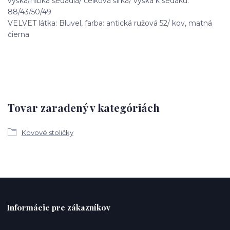
výška/hĺbka sedadlá/ celková šírka/ výška k sedáku:
88/43/50/49
VELVET látka: Bluvel, farba: antická ružová 52/ kov, matná
čierna
Tovar zaradený v kategóriách
Kovové stoličky
Informácie pre zákazníkov