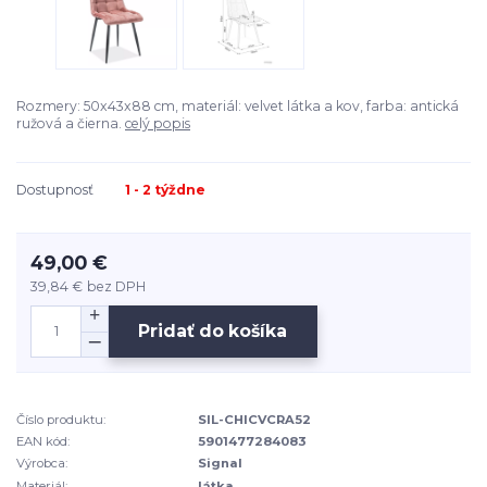
Rozmery: 50x43x88 cm, materiál: velvet látka a kov, farba: antická
ružová a čierna.
celý popis
Dostupnosť
1 - 2 týždne
49,00 €
39,84 €
bez DPH
Pridať do košíka
Číslo produktu:
SIL-CHICVCRA52
EAN kód:
5901477284083
Výrobca:
Signal
Materiál:
látka