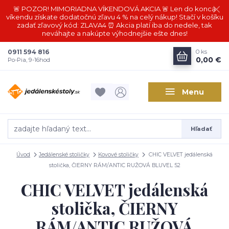
🚨 POZOR! MIMORIADNA VÍKENDOVÁ AKCIA 🚨 Len do konca
víkendu získate dodatočnú zľavu 4 % na celý nákup! Stačí v košíku
zadať zľavový kód: ZLAVA4 ⏰ Akcia platí iba do nedele, tak
neváhajte a nakúpte výhodnejšie ešte dnes!
0911 594 816
0
ks
0,00 €
Po-Pia, 9-16hod
Menu
Hľadať
Úvod
Jedálenské stoličky
Kovové stoličky
CHIC VELVET jedálenská
stolička, ČIERNY RÁM/ANTIC RUŽOVÁ BLUVEL 52
CHIC VELVET jedálenská
stolička, ČIERNY
RÁM/ANTIC RUŽOVÁ