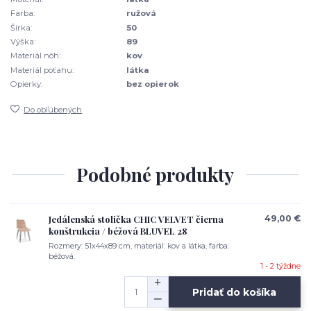
Farba:
ružová
Šírka:
50
Výška:
89
Materiál nôh:
kov
Materiál poťahu:
látka
Opierky:
bez opierok
Do obľúbených
Podobné produkty
Jedálenská stolička CHIC VELVET čierna
49,00 €
konštrukcia / béžová BLUVEL 28
Rozmery: 51x44x89 cm, materiál: kov a látka, farba:
béžová.
1 - 2 týždne
Pridať do košíka