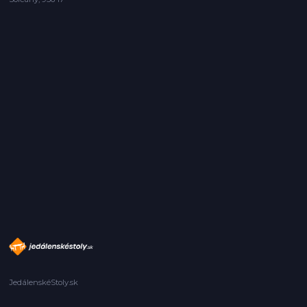
JedálenskéStoly.sk