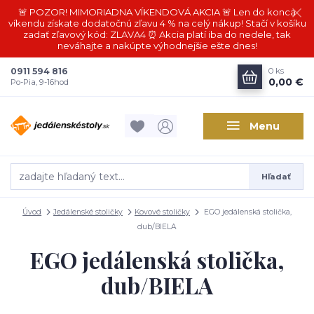
🚨 POZOR! MIMORIADNA VÍKENDOVÁ AKCIA 🚨 Len do konca
víkendu získate dodatočnú zľavu 4 % na celý nákup! Stačí v košíku
zadať zľavový kód: ZLAVA4 ⏰ Akcia platí iba do nedele, tak
neváhajte a nakúpte výhodnejšie ešte dnes!
0911 594 816
0
ks
0,00 €
Po-Pia, 9-16hod
Menu
Hľadať
Úvod
Jedálenské stoličky
Kovové stoličky
EGO jedálenská stolička,
dub/BIELA
EGO jedálenská stolička,
dub/BIELA