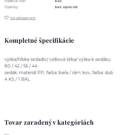
Materiál nôh:
kov
Opierky:
bez opierok
Do obľúbených
Kompletné špecifikácie
výška/hĺbka sedadlo/ celková šírka/ výška k sedáku:
80 / 42 / 56 / 44
sedák: materiál PP, farba: biela / rám: kov, farba: dub
4 KS / 1 BAL
Tovar zaradený v kategóriách