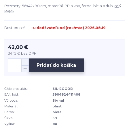
Rozmery: 56x42x80 cm, materiál: PP a kov, farba: biela a dub.
celý
popis
Dostupnosť
u dodávateľa od (rok/m/d) 2026.08.19
42,00 €
34,15 €
bez DPH
Pridať do košíka
Číslo produktu:
SIL-EGODB
EAN kód:
5904824411408
Výrobca:
Signal
Materiál:
plast
Farba:
biela
Šírka:
58
Výška:
80