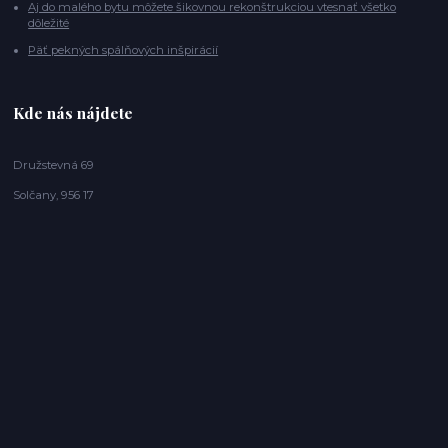
Aj do malého bytu môžete šikovnou rekonštrukciou vtesnať všetko
dôležité
Päť pekných spálňových inšpirácií
Kde nás nájdete
Družstevná 69
Solčany, 956 17