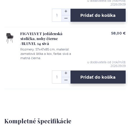
u dodávateľa od (rok/m/d)
2026.09.09
Pridať do košíka
FIG VELVET jedálenská
58,00 €
stolička, nohy čierne
/BLUVEL 14 sivá
Rozmery: 57x47x85 cm, materiál:
zamatová látka a kov, farba: sivá a
matná čierna.
u dodávateľa od (rok/m/d)
2026.09.09
Pridať do košíka
Kompletné špecifikácie