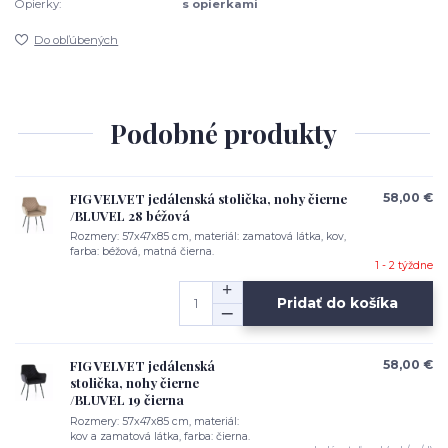
Opierky:
s opierkami
Do obľúbených
Podobné produkty
FIG VELVET jedálenská stolička, nohy čierne
58,00 €
/BLUVEL 28 béžová
Rozmery: 57x47x85 cm, materiál: zamatová látka, kov,
farba: béžová, matná čierna.
1 - 2 týždne
Pridať do košíka
FIG VELVET jedálenská
58,00 €
stolička, nohy čierne
/BLUVEL 19 čierna
Rozmery: 57x47x85 cm, materiál:
kov a zamatová látka, farba: čierna.