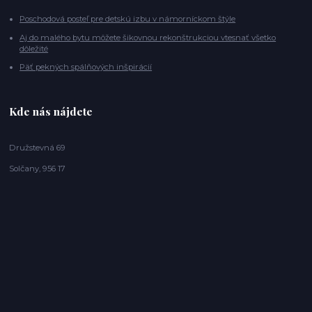
Poschodová posteľ pre detskú izbu v námorníckom štýle
Aj do malého bytu môžete šikovnou rekonštrukciou vtesnať všetko
dôležité
Päť pekných spálňových inšpirácií
Kde nás nájdete
Družstevná 69
Solčany, 956 17