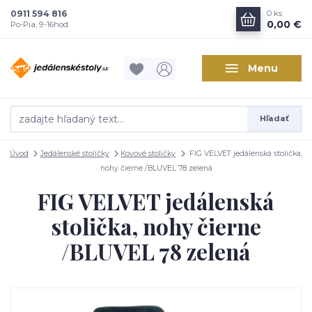
0911 594 816
0
ks
0,00 €
Po-Pia, 9-16hod
Menu
Hľadať
Úvod
Jedálenské stoličky
Kovové stoličky
FIG VELVET jedálenská stolička,
nohy čierne /BLUVEL 78 zelená
FIG VELVET jedálenská
stolička, nohy čierne
/BLUVEL 78 zelená