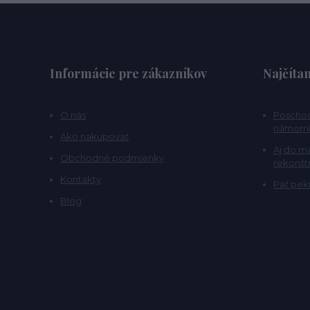
Informácie pre zákazníkov
Najčítan
O nás
Poschod
námorní
Ako nakupovať
Aj do m
Obchodné podmienky
rekonšt
Kontakty
Päť pekn
Blog