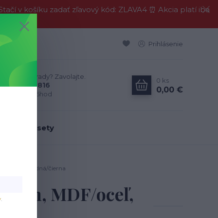
í v košíku zadať zľavový kód: ZLAVA4 ⏰ Akcia platí iba
Prihlásenie
Neviete si rady? Zavolajte.
0
ks
0911 594 816
0,00 €
Po-Pia, 9-16hod
dálenské sety
/oceľ, prírodná/čierna
78cm, MDF/oceľ,
v
.