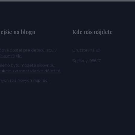
ejšie na blogu
Kde nás nájdete
ová posteľ pre detskú izbu v
Družstevná 69
ckom štýle
Solčany, 956 17
alého bytu môžete šikovnou
rukciou vtesnať všetko dôležité
ých spálňových inšpirácií