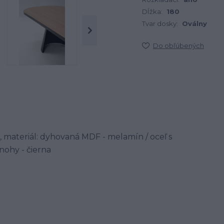
Dĺžka:
180
Tvar dosky:
Oválny
Do obľúbených
, materiál: dyhovaná MDF - melamín / oceľ s
nohy - čierna