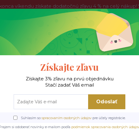
víkendu získate dodatočnú zľavu 4 % na celý nákup! Stač
do nedele, tak neváhajte a nakúpte výhodnejšie ešte dnes!
Kontakty
Blog
Hľadať
Získajte zľavu
Získajte 3% zľavu na prvú objednávku
 !
Jedálenské stoly
Jedálenské stoličky
Je
Stačí zadať Váš email
Odoslať
y
Rozkladacie stoly
GIACOMO stôl jedálenský 180-240/100/76/78cm, MDF
Súhlasím so
spracovaním osobných údajov
pre účely registrácie.
edálenský 180-240/100/76/
Prajem si odoberať novinky e-mailom podľa
podmienok spracovania osobných údajo
prírodná/čierna