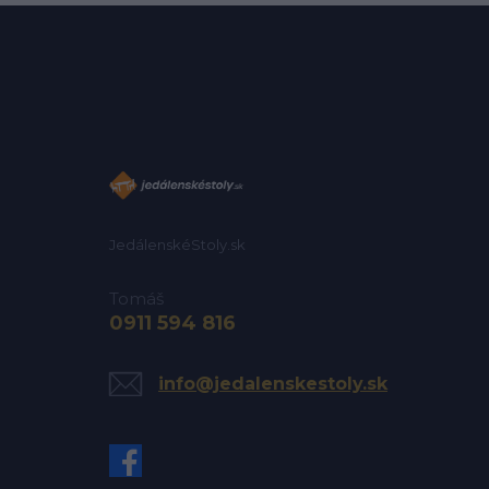
JedálenskéStoly.sk
Tomáš
0911 594 816
info@jedalenskestoly.sk