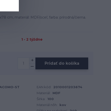
8 cm, materiál: MDF/oceľ, farba: prírodná/čierna.
1 - 2 týždne
Pridať do košíka
IACOMO-ST
EAN kód:
2010001203674
Materiál:
MDF
Šírka:
100
Materiál nôh:
kov
Dĺžka po rozložení:
240