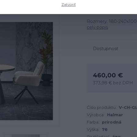
Zatvoriť
Rozmery: 180-240x100x7
celý popis
Dostupnosť
460,00 €
373,98 €
bez DPH
Číslo produktu:
V-CH-G
Výrobca:
Halmar
Farba:
prírodná
Výška:
76
Rozkladací:
áno