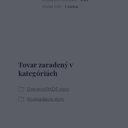
Počet nôh:
1 noha
Tovar zaradený v
kategóriách
Drevené/MDF stoly
Rozkladacie stoly