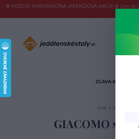
🚨 POZOR! MIMORIADNA VÍKENDOVÁ AKCIA 🚨 Len do konca 
Informácie
ZĽAVA NA SKLADE
Úvod
Jedálenské stol
GIACOMO stôl j