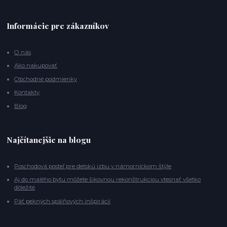
Informácie pre zákazníkov
O nás
Ako nakupovať
Obchodné podmienky
Kontakty
Blog
Najčítanejšie na blogu
Poschodová posteľ pre detskú izbu v námorníckom štýle
Aj do malého bytu môžete šikovnou rekonštrukciou vtesnať všetko
dôležité
Päť pekných spálňových inšpirácií