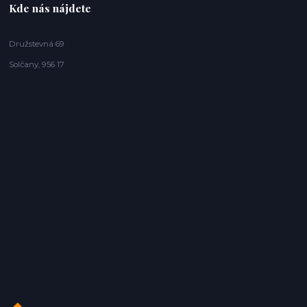
Kde nás nájdete
Družstevná 69
Solčany, 956 17