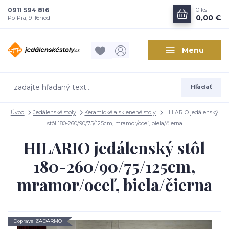
0911 594 816
0
ks
0,00 €
Po-Pia, 9-16hod
Menu
Hľadať
Úvod
Jedálenské stoly
Keramické a sklenené stoly
HILARIO jedálenský
stôl 180-260/90/75/125cm, mramor/oceľ, biela/čierna
HILARIO jedálenský stôl
180-260/90/75/125cm,
mramor/oceľ, biela/čierna
Doprava ZADARMO