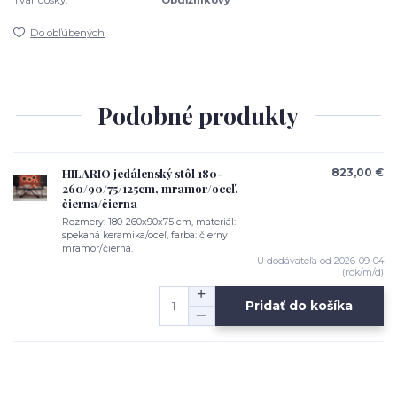
Tvar dosky:
Obdĺžnikový
Do obľúbených
Podobné produkty
HILARIO jedálenský stôl 180-
823,00 €
260/90/75/125cm, mramor/oceľ,
čierna/čierna
Rozmery: 180-260x90x75 cm, materiál:
spekaná keramika/oceľ, farba: čierny
mramor/čierna.
U dodávateľa od 2026-09-04
(rok/m/d)
Pridať do košíka