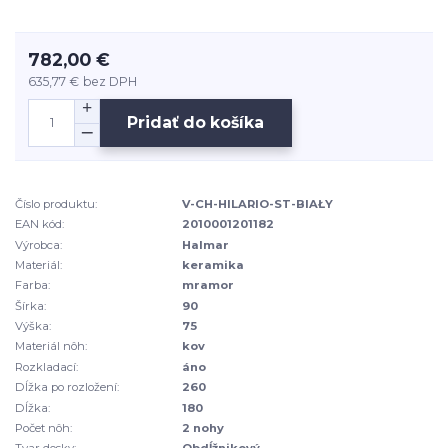
782,00 €
635,77 €
bez DPH
Pridať do košíka
Číslo produktu:
V-CH-HILARIO-ST-BIAŁY
EAN kód:
2010001201182
Výrobca:
Halmar
Materiál:
keramika
Farba:
mramor
Šírka:
90
Výška:
75
Materiál nôh:
kov
Rozkladací:
áno
Dĺžka po rozložení:
260
Dĺžka:
180
Počet nôh:
2 nohy