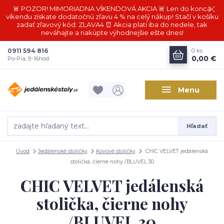
🚨 POZOR! MIMORIADNA VÍKENDOVÁ AKCIA 🚨 Len do konca
víkendu získate dodatočnú zľavu 4 % na celý nákup! Stačí v košíku
zadať zľavový kód: ZLAVA4 ⏰ Akcia platí iba do nedele, tak
neváhajte a nakúpte výhodnejšie ešte dnes!
0911 594 816
0
ks
0,00 €
Po-Pia, 9-16hod
Menu
Hľadať
Úvod
Jedálenské stoličky
Kovové stoličky
CHIC VELVET jedálenská
stolička, čierne nohy /BLUVEL 30
CHIC VELVET jedálenská
stolička, čierne nohy
/BLUVEL 30