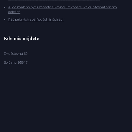
Aj do malého bytu môžete šikovnou rekonštrukciou vtesnať všetko
dôležité
Päť pekných spálňových inšpirácií
Kde nás nájdete
Družstevná 69
Solčany, 956 17