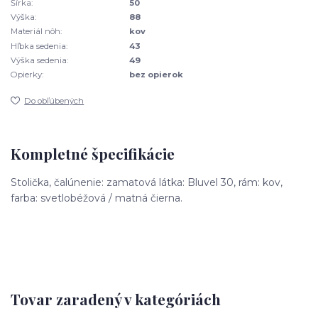
Šírka:
50
Výška:
88
Materiál nôh:
kov
Hľbka sedenia:
43
Výška sedenia:
49
Opierky:
bez opierok
Do obľúbených
Kompletné špecifikácie
Stolička, čalúnenie: zamatová látka: Bluvel 30, rám: kov,
farba: svetlobéžová / matná čierna.
Tovar zaradený v kategóriách