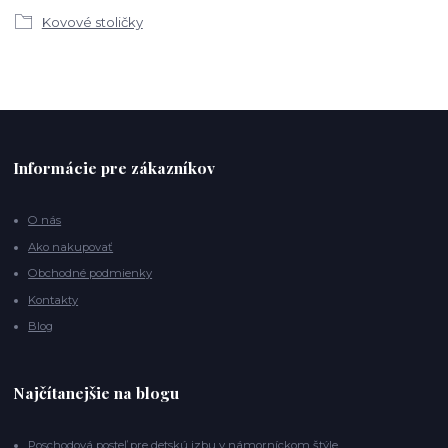
Kovové stoličky
Informácie pre zákazníkov
O nás
Ako nakupovať
Obchodné podmienky
Kontakty
Blog
Najčítanejšie na blogu
Poschodová posteľ pre detskú izbu v námorníckom štýle