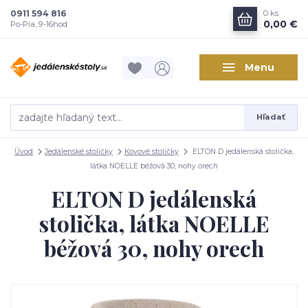
0911 594 816
0
ks
0,00 €
Po-Pia, 9-16hod
Menu
Hľadať
Úvod
Jedálenské stoličky
Kovové stoličky
ELTON D jedálenská stolička,
látka NOELLE béžová 30, nohy orech
ELTON D jedálenská
stolička, látka NOELLE
béžová 30, nohy orech