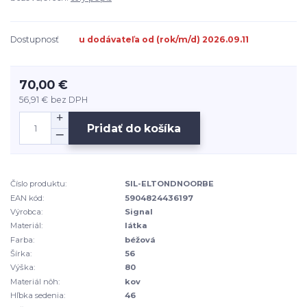
Dostupnosť
u dodávateľa od (rok/m/d) 2026.09.11
70,00 €
56,91 €
bez DPH
Pridať do košíka
Číslo produktu:
SIL-ELTONDNOORBE
EAN kód:
5904824436197
Výrobca:
Signal
Materiál:
látka
Farba:
béžová
Šírka:
56
Výška:
80
Materiál nôh:
kov
Hľbka sedenia:
46