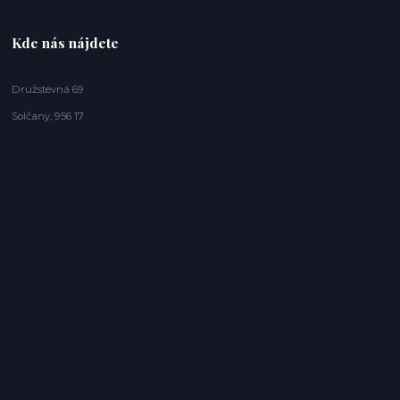
Kde nás nájdete
Družstevná 69
Solčany, 956 17