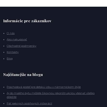
Informácie pre zákazníkov
O nás
Ako nakupovať
Obchodné podmienky
Kontakty
Blog
Najčítanejšie na blogu
Poschodová posteľ pre detskú izbu v námorníckom štýle
Aj do malého bytu môžete šikovnou rekonštrukciou vtesnať všetko
dôležité
Päť pekných spálňových inšpirácií