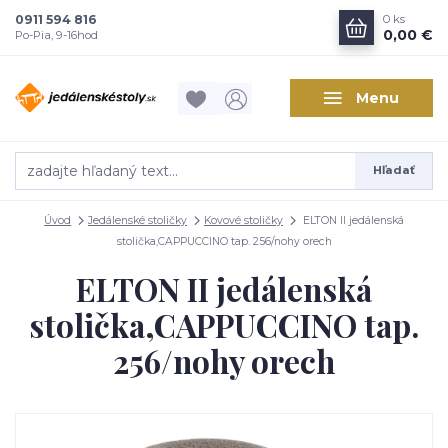
0911 594 816
0
ks
0,00 €
Po-Pia, 9-16hod
Menu
Hľadať
Úvod
Jedálenské stoličky
Kovové stoličky
ELTON II jedálenská
stolička,CAPPUCCINO tap. 256/nohy orech
ELTON II jedálenská
stolička,CAPPUCCINO tap.
256/nohy orech