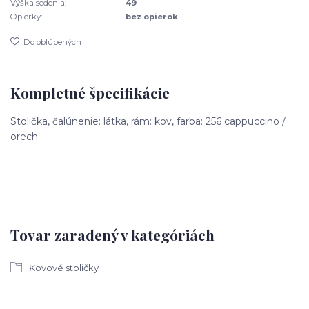
Výška sedenia:
49
Opierky:
bez opierok
Do obľúbených
Kompletné špecifikácie
Stolička, čalúnenie: látka, rám: kov, farba: 256 cappuccino /
orech.
Tovar zaradený v kategóriách
Kovové stoličky