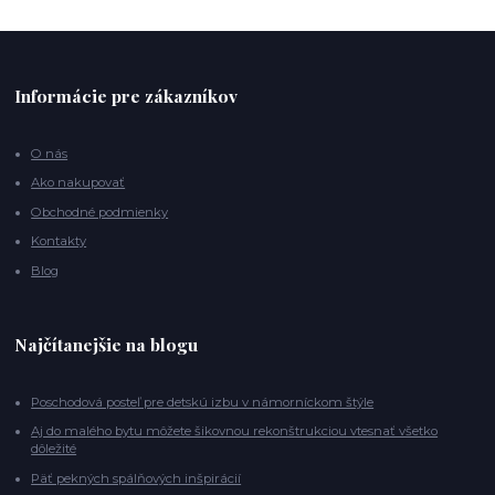
Informácie pre zákazníkov
O nás
Ako nakupovať
Obchodné podmienky
Kontakty
Blog
Najčítanejšie na blogu
Poschodová posteľ pre detskú izbu v námorníckom štýle
Aj do malého bytu môžete šikovnou rekonštrukciou vtesnať všetko
dôležité
Päť pekných spálňových inšpirácií