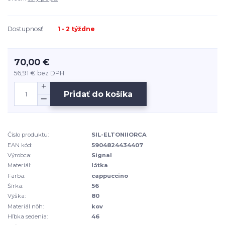
Dostupnosť
1 - 2 týždne
70,00 €
56,91 €
bez DPH
Pridať do košíka
Číslo produktu:
SIL-ELTONIIORCA
EAN kód:
5904824434407
Výrobca:
Signal
Materiál:
látka
Farba:
cappuccino
Šírka:
56
Výška:
80
Materiál nôh:
kov
Hľbka sedenia:
46