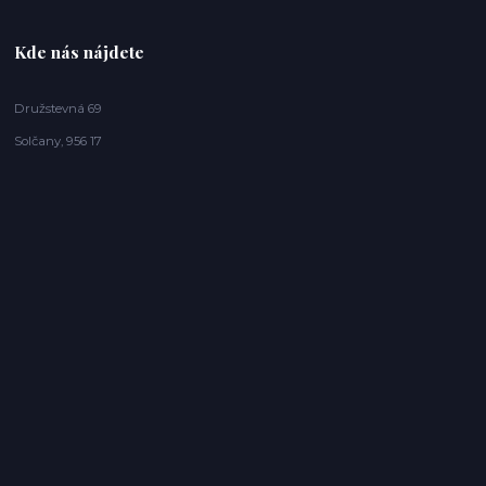
Kde nás nájdete
Družstevná 69
Solčany, 956 17