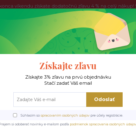
víkendu získate dodatočnú zľavu 4 % na celý nákup! Stač
do nedele, tak neváhajte a nakúpte výhodnejšie ešte dnes!
Kontakty
Blog
Hľadať
Získajte zľavu
Získajte 3% zľavu na prvú objednávku
 !
Jedálenské stoly
Jedálenské stoličky
Je
Stačí zadať Váš email
Odoslať
nské stoličky
Kovové stoličky
FINO I NOELLE jedálenská stolička, nohy č
Súhlasím so
spracovaním osobných údajov
pre účely registrácie.
edálenská stolička, nohy 
Prajem si odoberať novinky e-mailom podľa
podmienok spracovania osobných údajo