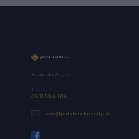
JedálenskéStoly.sk
Tomáš
0911 594 816
info@jedalenskestoly.sk