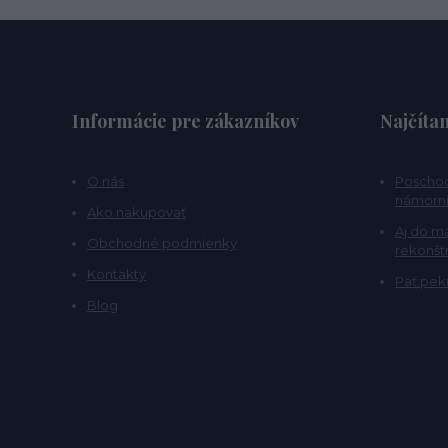
Informácie pre zákazníkov
Najčítan
O nás
Poschod
námorní
Ako nakupovať
Aj do m
Obchodné podmienky
rekonšt
Kontakty
Päť pekn
Blog