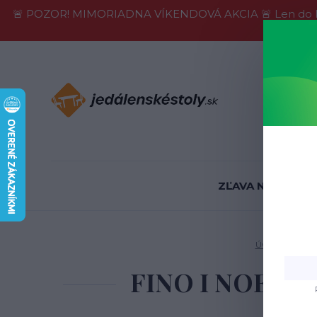
🚨 POZOR! MIMORIADNA VÍKENDOVÁ AKCIA 🚨 Len do konca 
Informácie
ZĽAVA NA SKLADE
Úvod
Jedále
FINO I NOELLE j