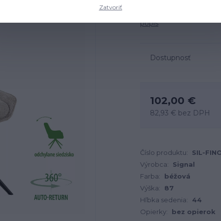
Zatvoriť
Rozmery: neuvedené, mat
popis
Dostupnosť
102,00 €
82,93 €
bez DPH
Číslo produktu:
SIL-FIN
Výrobca:
Signal
Farba:
béžová
Výška:
87
Hľbka sedenia:
44
Opierky:
bez opierok