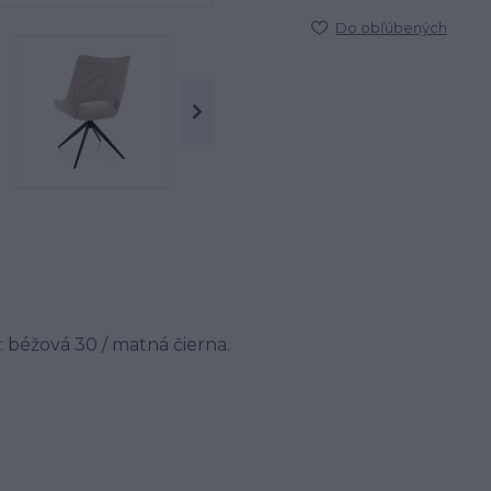
Do obľúbených
a: béžová 30 / matná čierna.