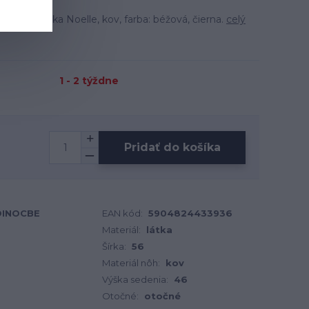
eriál: látka Noelle, kov, farba: béžová, čierna.
celý
1 - 2 týždne
Pridať do košíka
OINOCBE
EAN kód:
5904824433936
Materiál:
látka
Šírka:
56
Materiál nôh:
kov
Výška sedenia:
46
Otočné:
otočné