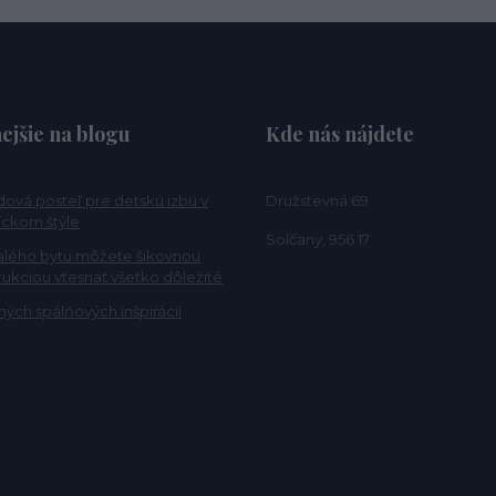
ejšie na blogu
Kde nás nájdete
ová posteľ pre detskú izbu v
Družstevná 69
ckom štýle
Solčany, 956 17
alého bytu môžete šikovnou
rukciou vtesnať všetko dôležité
ých spálňových inšpirácií