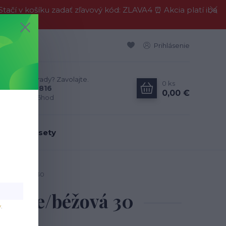
í v košíku zadať zľavový kód: ZLAVA4 ⏰ Akcia platí iba
Prihlásenie
Neviete si rady? Zavolajte.
0
ks
0911 594 816
0,00 €
Po-Pia, 9-16hod
dálenské sety
ierne/béžová 30
čierne/béžová 30
v
.