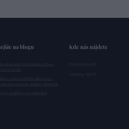
ejšie na blogu
Kde nás nájdete
ová posteľ pre detskú izbu v
Družstevná 69
ckom štýle
Solčany, 956 17
alého bytu môžete šikovnou
rukciou vtesnať všetko dôležité
ých spálňových inšpirácií