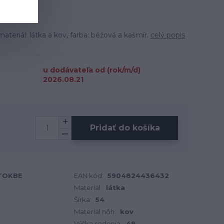
eriál: látka a kov, farba: béžová a kašmír.
celý popis
u dodávateľa od (rok/m/d)
2026.08.21
Pridať do košíka
OTOKBE
EAN kód:
5904824436432
Materiál:
látka
Šírka:
54
Materiál nôh:
kov
Výška sedenia:
49