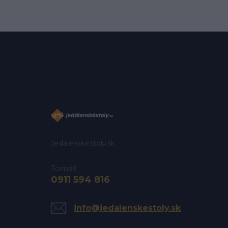
JedálenskéStoly.sk
Tomáš
0911 594 816
info@jedalenskestoly.sk