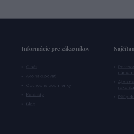
Informácie pre zákazníkov
Najčítan
O nás
Poschod
námorní
Ako nakupovať
Aj do m
Obchodné podmienky
rekonšt
Kontakty
Päť pekn
Blog