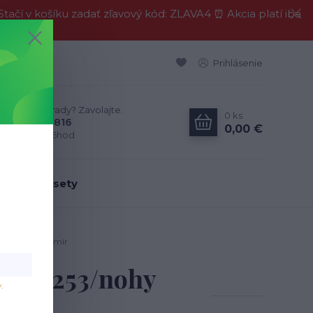
í v košíku zadať zľavový kód: ZLAVA4 ⏰ Akcia platí iba
Prihlásenie
Neviete si rady? Zavolajte.
0
ks
0911 594 816
0,00 €
Po-Pia, 9-16hod
dálenské sety
. 253/nohy kašmír
 tap. 253/nohy
v
.