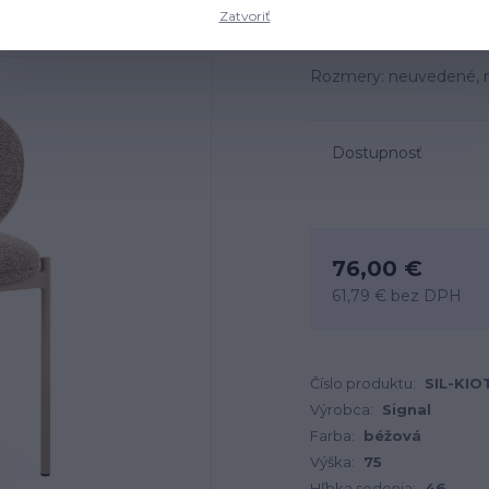
Zatvoriť
Rozmery: neuvedené, mat
Dostupnosť
76,00 €
61,79 €
bez DPH
Číslo produktu:
SIL-KI
Výrobca:
Signal
Farba:
béžová
Výška:
75
Hľbka sedenia:
46