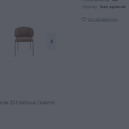
Opierky:
bez opierok
Do obľúbených
nenie 253 béžová / kašmír.