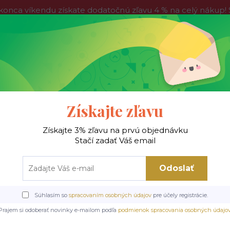
víkendu získate dodatočnú zľavu 4 % na celý nákup! Stač
do nedele, tak neváhajte a nakúpte výhodnejšie ešte dnes!
Kontakty
Blog
Hľadať
Získajte zľavu
Získajte 3% zľavu na prvú objednávku
 !
Jedálenské stoly
Jedálenské stoličky
Je
Stačí zadať Váš email
Odoslať
ké stoličky
Kovové stoličky
KIOTO jedálenská stolička, látka béžová tap
Súhlasím so
spracovaním osobných údajov
pre účely registrácie.
ská stolička, látka béžová
Prajem si odoberať novinky e-mailom podľa
podmienok spracovania osobných údajo
kašmír