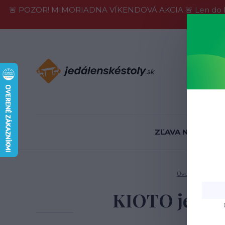
🚨 POZOR! MIMORIADNA VÍKENDOVÁ AKCIA 🚨 Len do konca 
Informácie
ZĽAVA NA SKLADE
Úvod
Jedálens
KIOTO jedálen