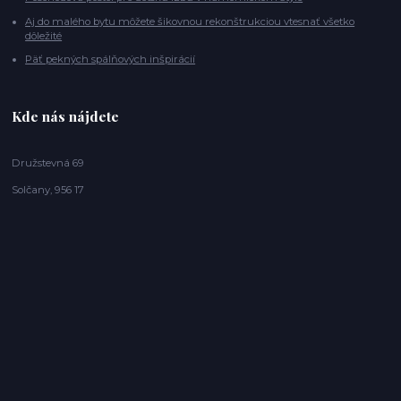
Aj do malého bytu môžete šikovnou rekonštrukciou vtesnať všetko
dôležité
Päť pekných spálňových inšpirácií
Kde nás nájdete
Družstevná 69
Solčany, 956 17