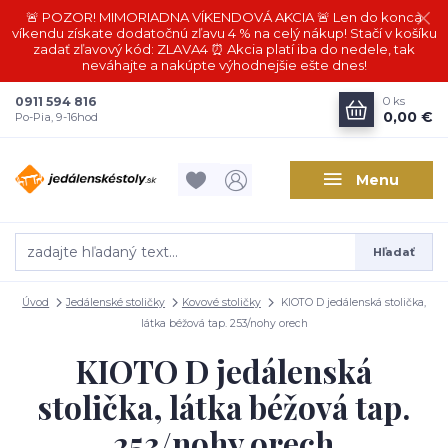
🚨 POZOR! MIMORIADNA VÍKENDOVÁ AKCIA 🚨 Len do konca
víkendu získate dodatočnú zľavu 4 % na celý nákup! Stačí v košíku
zadať zľavový kód: ZLAVA4 ⏰ Akcia platí iba do nedele, tak
neváhajte a nakúpte výhodnejšie ešte dnes!
0911 594 816
0
ks
0,00 €
Po-Pia, 9-16hod
Menu
Hľadať
Úvod
Jedálenské stoličky
Kovové stoličky
KIOTO D jedálenská stolička,
látka béžová tap. 253/nohy orech
KIOTO D jedálenská
stolička, látka béžová tap.
253/nohy orech