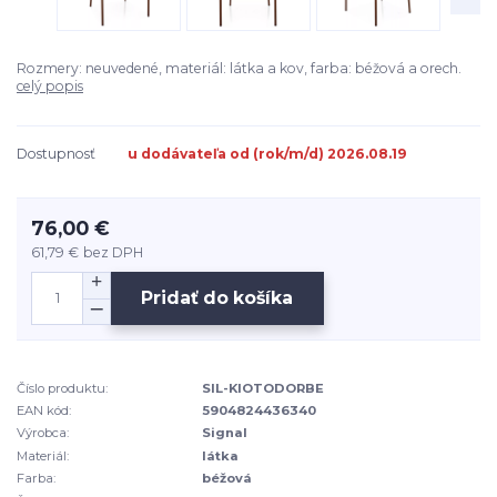
Rozmery: neuvedené, materiál: látka a kov, farba: béžová a orech.
celý popis
Dostupnosť
u dodávateľa od (rok/m/d) 2026.08.19
76,00 €
61,79 €
bez DPH
Pridať do košíka
Číslo produktu:
SIL-KIOTODORBE
EAN kód:
5904824436340
Výrobca:
Signal
Materiál:
látka
Farba:
béžová