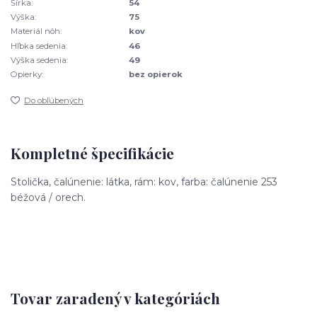
Šírka:
54
Výška:
75
Materiál nôh:
kov
Hľbka sedenia:
46
Výška sedenia:
49
Opierky:
bez opierok
Do obľúbených
Kompletné špecifikácie
Stolička, čalúnenie: látka, rám: kov, farba: čalúnenie 253
béžová / orech.
Tovar zaradený v kategóriách