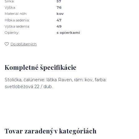
Šírka:
57
Výška:
76
Materiál nôh:
kov
Hľbka sedenia:
47
Výška sedenia:
49
Opierky:
s opierkami
Do obľúbených
Kompletné špecifikácie
Stolička, čalúnenie: látka Raven, rám: kov, farba:
svetlobéžová 22 / dub.
Tovar zaradený v kategóriách