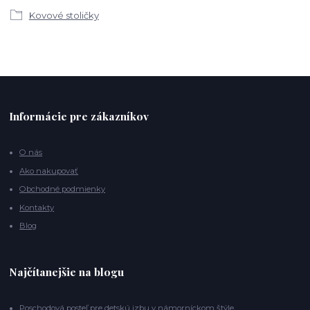
Kovové stoličky
Informácie pre zákazníkov
O nás
Ako nakupovať
Obchodné podmienky
Kontakty
Blog
Najčítanejšie na blogu
Poschodová posteľ pre detskú izbu v námorníckom štýle