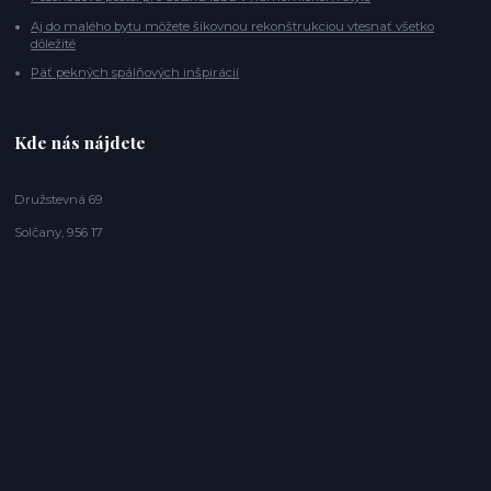
Aj do malého bytu môžete šikovnou rekonštrukciou vtesnať všetko
dôležité
Päť pekných spálňových inšpirácií
Kde nás nájdete
Družstevná 69
Solčany, 956 17