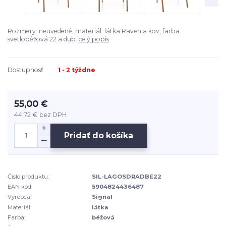
Rozmery: neuvedené, materiál: látka Raven a kov, farba:
svetlobéžová 22 a dub.
celý popis
Dostupnosť
1 - 2 týždne
55,00 €
44,72 €
bez DPH
Pridať do košíka
Číslo produktu:
SIL-LAGOSDRADBE22
EAN kód:
5904824436487
Výrobca:
Signal
Materiál:
látka
Farba:
béžová