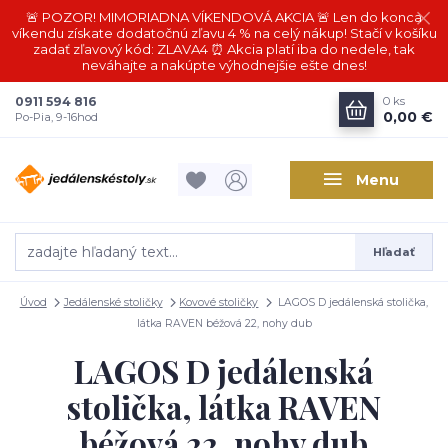
🚨 POZOR! MIMORIADNA VÍKENDOVÁ AKCIA 🚨 Len do konca
víkendu získate dodatočnú zľavu 4 % na celý nákup! Stačí v košíku
zadať zľavový kód: ZLAVA4 ⏰ Akcia platí iba do nedele, tak
neváhajte a nakúpte výhodnejšie ešte dnes!
0911 594 816
0
ks
0,00 €
Po-Pia, 9-16hod
Menu
Hľadať
Úvod
Jedálenské stoličky
Kovové stoličky
LAGOS D jedálenská stolička,
látka RAVEN béžová 22, nohy dub
LAGOS D jedálenská
stolička, látka RAVEN
béžová 22, nohy dub