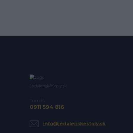
JedálenskéStoly.sk
Tomáš
0911 594 816
info@jedalenskestoly.sk