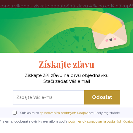
víkendu získate dodatočnú zľavu 4 % na celý nákup! Stač
do nedele, tak neváhajte a nakúpte výhodnejšie ešte dnes!
Kontakty
Blog
Hľadať
Získajte zľavu
Získajte 3% zľavu na prvú objednávku
 !
Jedálenské stoly
Jedálenské stoličky
Je
Stačí zadať Váš email
Odoslať
ké stoličky
Kovové stoličky
Jedálenská stolička Marlo Velvet, tmavobéžo
Súhlasím so
spracovaním osobných údajov
pre účely registrácie.
olička Marlo Velvet, tmavo
Prajem si odoberať novinky e-mailom podľa
podmienok spracovania osobných údajo
čierna