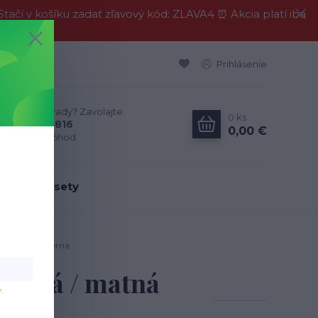
í v košíku zadať zľavový kód: ZLAVA4 ⏰ Akcia platí iba
Prihlásenie
Neviete si rady? Zavolajte.
0
ks
0911 594 816
0,00 €
Po-Pia, 9-16hod
dálenské sety
vá / matná čierna
béžová / matná
v
.