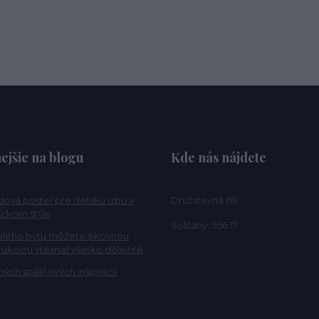
ejšie na blogu
Kde nás nájdete
ová posteľ pre detskú izbu v
Družstevná 69
ckom štýle
Solčany, 956 17
alého bytu môžete šikovnou
rukciou vtesnať všetko dôležité
ých spálňových inšpirácií