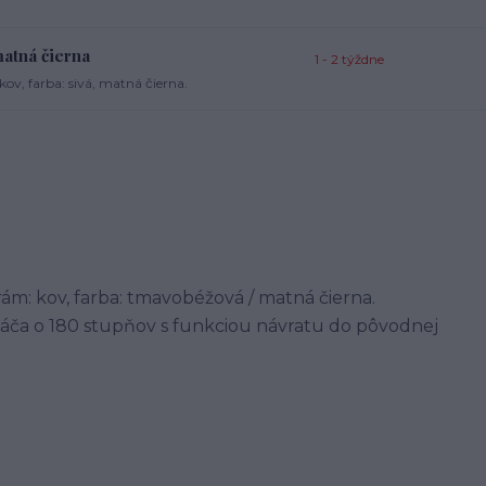
matná čierna
1 - 2 týždne
ov, farba: sivá, matná čierna.
 rám: kov, farba: tmavobéžová / matná čierna.
táča o 180 stupňov s funkciou návratu do pôvodnej