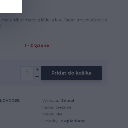
materiál: zamatová látka a kov, farba: tmavobéžová a
s
1 - 2 týždne
Pridať do košíka
RLOVCCBE
Výrobca:
Signal
Farba:
béžová
Výška:
88
Opierky:
s opierkami