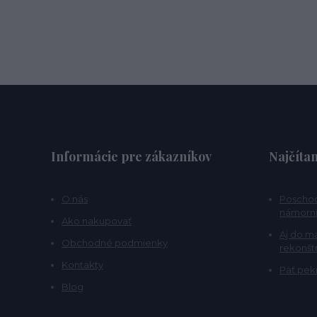
Informácie pre zákazníkov
Najčítan
O nás
Poschod
námorní
Ako nakupovať
Aj do m
Obchodné podmienky
rekonšt
Kontakty
Päť pekn
Blog