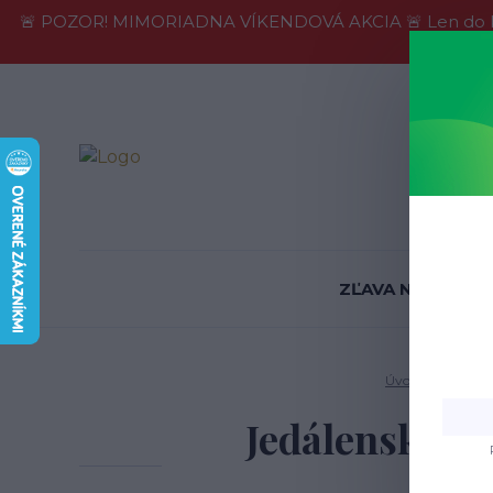
🚨 POZOR! MIMORIADNA VÍKENDOVÁ AKCIA 🚨 Len do konca 
Informácie
ZĽAVA NA SKLADE
Úvod
Jedálens
Jedálenská st