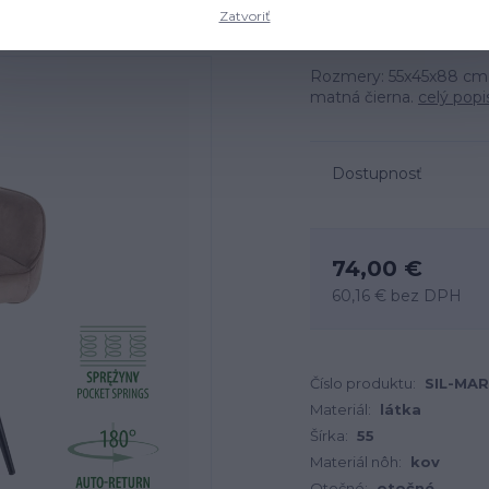
Zatvoriť
Rozmery: 55x45x88 cm, 
matná čierna.
celý popi
Dostupnosť
74,00 €
60,16 €
bez DPH
Číslo produktu:
SIL-MA
Materiál:
látka
Šírka:
55
Materiál nôh:
kov
Otočné:
otočné