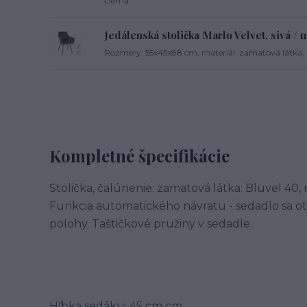
čierna.
Jedálenská stolička Marlo Velvet, sivá / 
Rozmery: 55x45x88 cm, materiál: zamatová látka, k
Kompletné špecifikácie
Stolička, čalúnenie: zamatová látka: Bluvel 40,
Funkcia automatického návratu - sedadlo sa o
polohy. Taštičkové pružiny v sedadle.
Hľbka sedáku: 45 cm cm