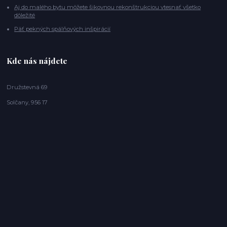
Aj do malého bytu môžete šikovnou rekonštrukciou vtesnať všetko
dôležité
Päť pekných spálňových inšpirácií
Kde nás nájdete
Družstevná 69
Solčany, 956 17