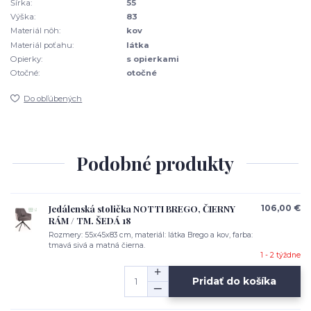
Šírka:
55
Výška:
83
Materiál nôh:
kov
Materiál poťahu:
látka
Opierky:
s opierkami
Otočné:
otočné
Do obľúbených
Podobné produkty
Jedálenská stolička NOTTI BREGO, ČIERNY
106,00 €
RÁM / TM. ŠEDÁ 18
Rozmery: 55x45x83 cm, materiál: látka Brego a kov, farba:
tmavá sivá a matná čierna.
1 - 2 týždne
Pridať do košíka