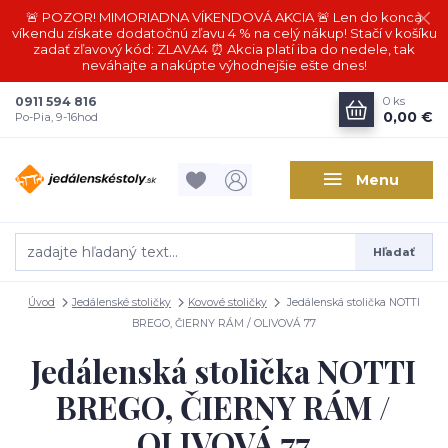
🚨 POZOR! MIMORIADNA VÍKENDOVÁ AKCIA 🚨 Len do konca
víkendu získate dodatočnú zľavu 4 % na celý nákup! Stačí v košíku
zadať zľavový kód: ZLAVA4 ⏰ Akcia platí iba do nedele, tak
neváhajte a nakúpte výhodnejšie ešte dnes!
0911 594 816
0
ks
0,00 €
Po-Pia, 9-16hod
Menu
Hľadať
Úvod
Jedálenské stoličky
Kovové stoličky
Jedálenská stolička NOTTI
BREGO, ČIERNY RÁM / OLIVOVÁ 77
Jedálenská stolička NOTTI
BREGO, ČIERNY RÁM /
OLIVOVÁ 77