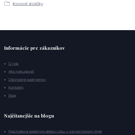
Kovové stoličky
Informácie pre zákazníkov
O nás
Ako nakupovať
Obchodné podmienky
Kontakty
Blog
Najčítanejšie na blogu
Poschodová posteľ pre detskú izbu v námorníckom štýle