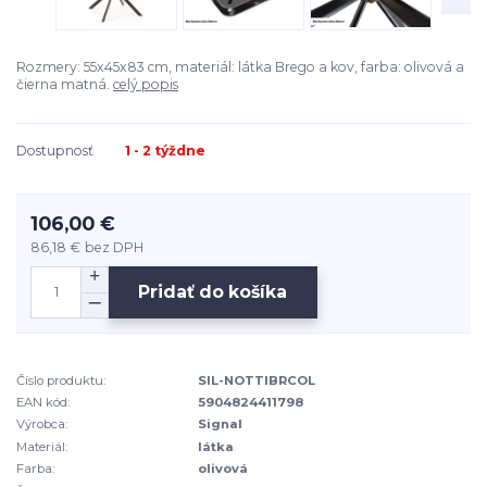
Rozmery: 55x45x83 cm, materiál: látka Brego a kov, farba: olivová a
čierna matná.
celý popis
Dostupnosť
1 - 2 týždne
106,00 €
86,18 €
bez DPH
Pridať do košíka
Číslo produktu:
SIL-NOTTIBRCOL
EAN kód:
5904824411798
Výrobca:
Signal
Materiál:
látka
Farba:
olivová