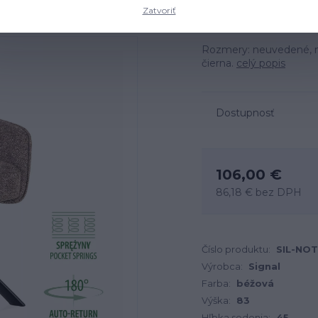
Zatvoriť
Rozmery: neuvedené, ma
čierna.
celý popis
Dostupnosť
106,00 €
86,18 €
bez DPH
Číslo produktu:
SIL-NO
Výrobca:
Signal
Farba:
béžová
Výška:
83
Hľbka sedenia:
45