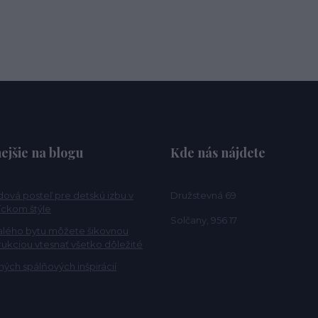
ejšie na blogu
Kde nás nájdete
ová posteľ pre detskú izbu v
Družstevná 69
ckom štýle
Solčany, 956 17
alého bytu môžete šikovnou
rukciou vtesnať všetko dôležité
ých spálňových inšpirácií