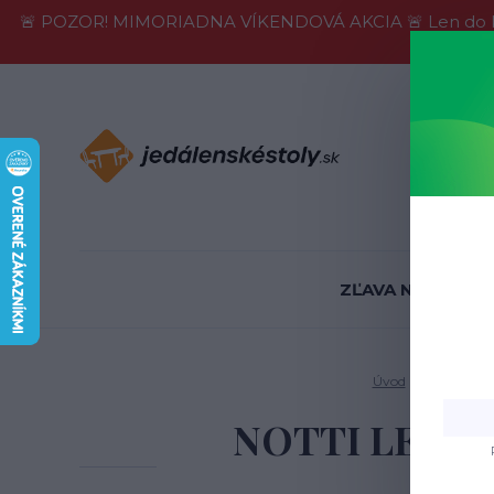
🚨 POZOR! MIMORIADNA VÍKENDOVÁ AKCIA 🚨 Len do konca 
Informácie
ZĽAVA NA SKLADE
Úvod
Jedálenské
NOTTI LEO jed