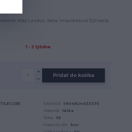
teriál: látka Leo/kov, farba: tmavobéžová 32/matná
1 - 2 týždne
Pridať do košíka
TTILECCBE
EAN kód:
5904824433370
Materiál:
látka
Šírka:
55
Materiál nôh:
kov
Výška sedenia:
50