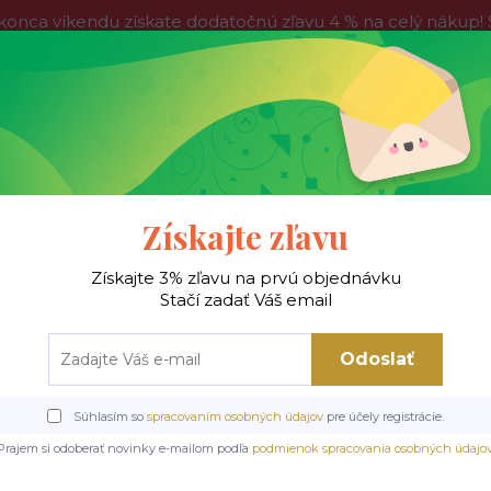
víkendu získate dodatočnú zľavu 4 % na celý nákup! Stač
do nedele, tak neváhajte a nakúpte výhodnejšie ešte dnes!
Kontakty
Blog
Hľadať
Získajte zľavu
Získajte 3% zľavu na prvú objednávku
 !
Jedálenské stoly
Jedálenské stoličky
Je
Stačí zadať Váš email
Odoslať
 stoličky
Kovové stoličky
NOTTI LEO jedálenská stolička, nohy čierny m
Súhlasím so
spracovaním osobných údajov
pre účely registrácie.
álenská stolička, nohy či
Prajem si odoberať novinky e-mailom podľa
podmienok spracovania osobných údajo
béžová 32