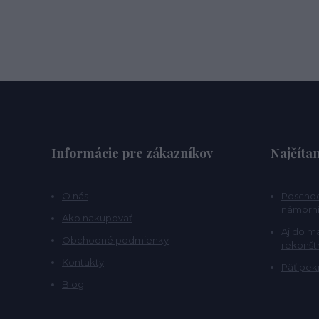
Informácie pre zákazníkov
Najčítan
O nás
Poschod
námorní
Ako nakupovať
Aj do m
Obchodné podmienky
rekonšt
Kontakty
Päť pekn
Blog