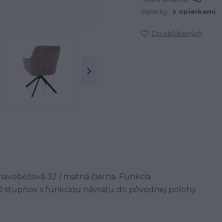
Opierky:
s opierkami
Do obľúbených
 tmavobéžová 32 / matná čierna. Funkcia
0 stupňov s funkciou návratu do pôvodnej polohy.