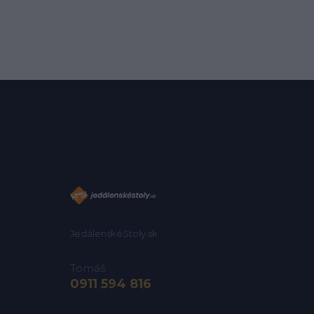
JedálenskéStoly.sk
Tomáš
0911 594 816