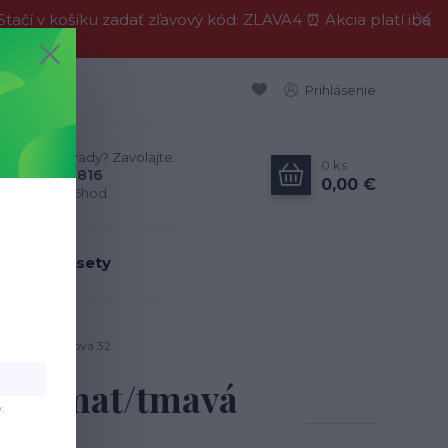
í v košíku zadať zľavový kód: ZLAVA4 ⏰ Akcia platí iba
Prihlásenie
Neviete si rady? Zavolajte.
0
ks
0911 594 816
0,00 €
Po-Pia, 9-16hod
dálenské sety
at/tmavá béžová 32
erny mat/tmavá
v
.