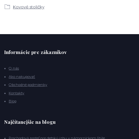
Kovové stoličky
Informácie pre zákazníkov
O nás
Ako nakupovať
Obchodné podmienky
Kontakty
Blog
Najčítanejšie na blogu
Poschodová posteľ pre detskú izbu v námorníckom štýle