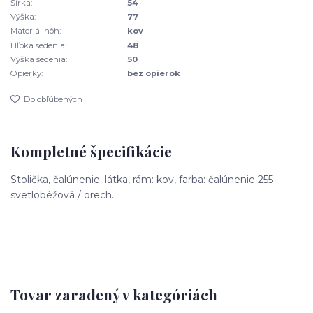
Šírka:
54
Výška:
77
Materiál nôh:
kov
Hľbka sedenia:
48
Výška sedenia:
50
Opierky:
bez opierok
Do obľúbených
Kompletné špecifikácie
Stolička, čalúnenie: látka, rám: kov, farba: čalúnenie 255
svetlobéžová / orech.
Tovar zaradený v kategóriách