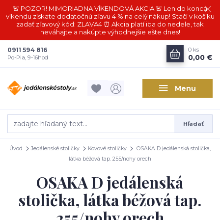
🚨 POZOR! MIMORIADNA VÍKENDOVÁ AKCIA 🚨 Len do konca
víkendu získate dodatočnú zľavu 4 % na celý nákup! Stačí v košíku
zadať zľavový kód: ZLAVA4 ⏰ Akcia platí iba do nedele, tak
neváhajte a nakúpte výhodnejšie ešte dnes!
0911 594 816
0
ks
0,00 €
Po-Pia, 9-16hod
Menu
Hľadať
Úvod
Jedálenské stoličky
Kovové stoličky
OSAKA D jedálenská stolička,
látka béžová tap. 255/nohy orech
OSAKA D jedálenská
stolička, látka béžová tap.
255/nohy orech