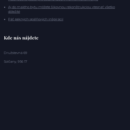
Aj do malého bytu môžete šikovnou rekonštrukciou vtesnať všetko
dôležité
Päť pekných spálňových inšpirácií
Kde nás nájdete
Družstevná 69
Solčany, 956 17