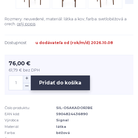
Rozmery: neuvedené, materiál: látka a kov, farba: svetlobéžová a
orech.
celý popis
Dostupnosť
u dodávateľa od (rok/m/d) 2026.10.08
76,00 €
61,79 €
bez DPH
Pridať do košíka
Číslo produktu:
SIL-OSAKADORJBE
EAN kód:
5904824436890
Výrobca:
Signal
Materiál:
látka
Farba:
béžová