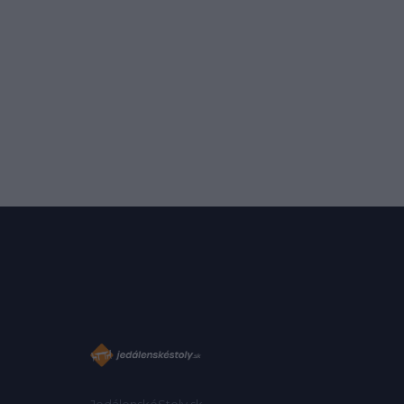
JedálenskéStoly.sk