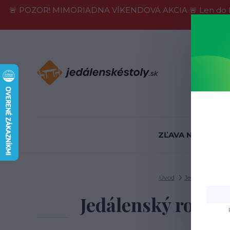
🚨 POZOR! MIMORIADNA VÍKENDOVÁ AKCIA 🚨 Len do konca 
Informácie
ZĽAVA NA SKLADE
Úvod
Jedálenské stol
Jedálenský rozkl