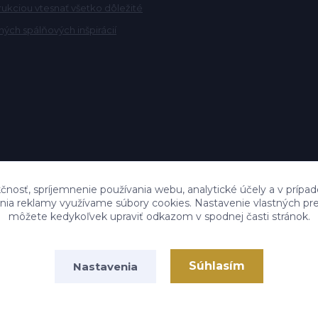
rukciou vtesnať všetko dôležité
ých spálňových inšpirácií
čnosť, spríjemnenie používania webu, analytické účely a v prípad
lenia reklamy využívame súbory cookies. Nastavenie vlastných pre
môžete kedykoľvek upraviť odkazom v spodnej časti stránok.
Súhlasím
Nastavenia
Vytvorené na
Eshop-rychlo.sk