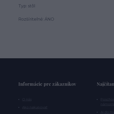
Typ: stôl
Rozšíriteľné: ÁNO
Informácie pre zákazníkov
Najčítan
O nás
Poschod
námorní
Ako nakupovať
Aj do m