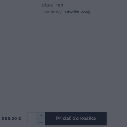
Dĺžka:
160
Tvar dosky:
Obdĺžnikový
Pridať do košíka
966,00 €