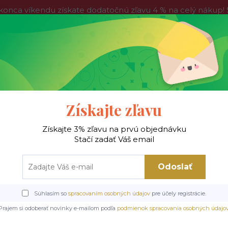
víkendu získate dodatočnú zľavu 4 % na celý nákup! Stač
do nedele, tak neváhajte a nakúpte výhodnejšie ešte dnes!
Kontakty
Blog
Hľadať
Získajte zľavu
Získajte 3% zľavu na prvú objednávku
 !
Jedálenské stoly
Jedálenské stoličky
Je
Stačí zadať Váš email
Odoslať
y
Rozkladacie stoly
Jedálenský rozkladací stôl Armando, 160-240cm, mat
Súhlasím so
spracovaním osobných údajov
pre účely registrácie.
adací stôl Armando, 160-240
Prajem si odoberať novinky e-mailom podľa
podmienok spracovania osobných údajo
matná čierna