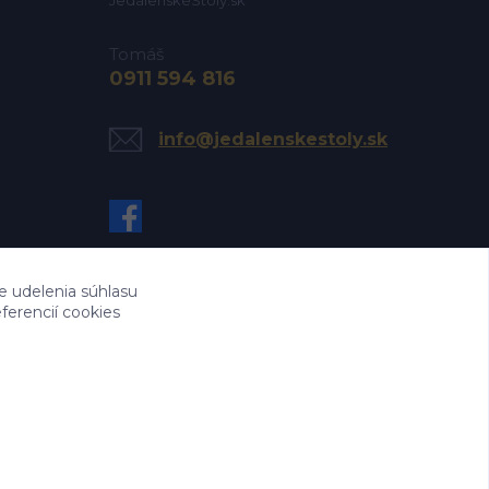
Tomáš
0911 594 816
info@jedalenskestoly.sk
e udelenia súhlasu
ferencií cookies