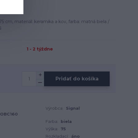
cm, materiál: keramika a kov, farba: matná biela /
s
1 - 2 týždne
Pridať do košíka
Výrobca:
Signal
OBC160
Farba:
biela
Výška:
75
Rozkladací:
áno