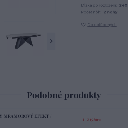
Dĺžka po rozložení:
240
Počet nôh:
2 nohy
Do obľúbených
Podobné produkty
ELY MRAMOROVÝ EFEKT /
1 - 2 týždne