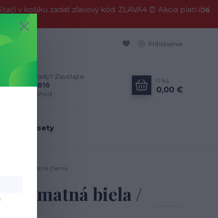
í v košíku zadať zľavový kód: ZLAVA4 ⏰ Akcia platí iba
Prihlásenie
Neviete si rady? Zavolajte.
0
ks
0911 594 816
0,00 €
Po-Pia, 9-16hod
dálenské sety
ná biela / matná čierna
cm, matná biela /
v
.