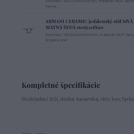
Rozmery: 160/220x90x76 cm, materiál: MDF, kerami
čierna.
ARMANI CERAMIC jedálenský stôl SI
MATNÁ ŠEDÁ 160(220)X90
Rozmery: 160(220)x90x76 cm, materiál: MDF, keram
brúsená oceľ.
Kompletné špecifikácie
Rozkladací stôl, doska: keramika, rám: kov, farb