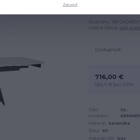
Zatvoriť
Rozmery: 160-240x90x75 
matná čierna.
celý popi
Dostupnosť
716,00 €
582,11 €
bez DPH
Číslo
SIL-
produktu:
ARMAND
Materiál:
keramika
Šírka:
90
Materiál nôh:
kov