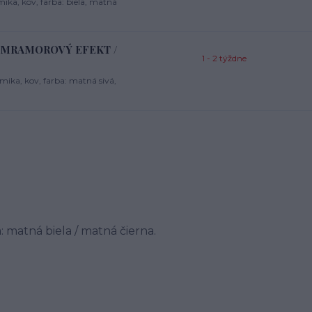
ka, kov, farba: biela, matná
VÁ MRAMOROVÝ EFEKT /
1 - 2 týždne
ika, kov, farba: matná sivá,
a: matná biela / matná čierna.