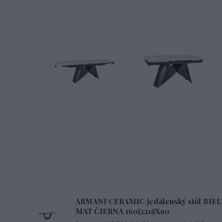
ARMANI CERAMIC jedálenský stôl BI
MAT ČIERNA 160(220)X90