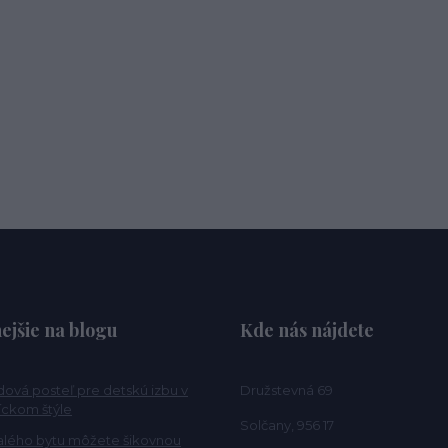
ejšie na blogu
Kde nás nájdete
ová posteľ pre detskú izbu v
Družstevná 69
ckom štýle
Solčany, 956 17
alého bytu môžete šikovnou