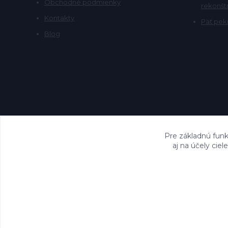
Obchodné podmienky
rekonšt
Kontakty
Päť pekn
Blog
Pre základnú funk
aj na účely cie