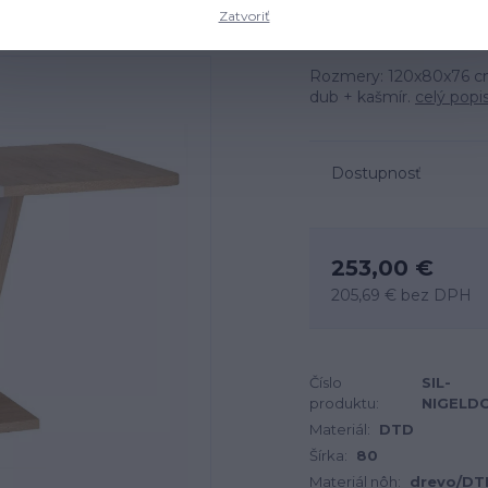
Zatvoriť
Rozmery: 120x80x76 cm,
dub + kašmír.
celý popi
Dostupnosť
253,00 €
205,69 €
bez DPH
Číslo
SIL-
produktu:
NIGELD
Materiál:
DTD
Šírka:
80
Materiál nôh:
drevo/DT