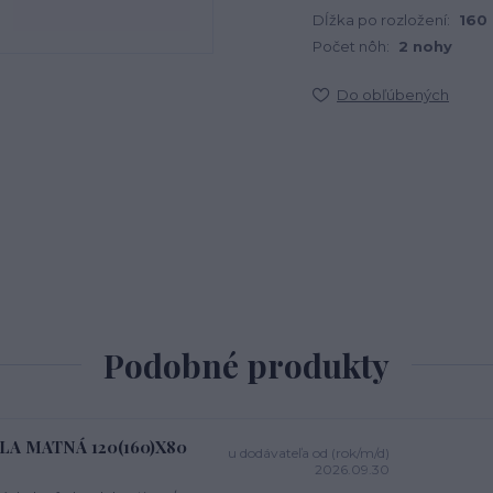
Dĺžka po rozložení:
160
Počet nôh:
2 nohy
Do obľúbených
Podobné produkty
IELA MATNÁ 120(160)X80
u dodávateľa od (rok/m/d)
2026.09.30