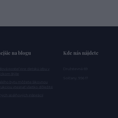
ejšie na blogu
Kde nás nájdete
ová posteľ pre detskú izbu v
Družstevná 69
ckom štýle
Solčany, 956 17
alého bytu môžete šikovnou
rukciou vtesnať všetko dôležité
ých spálňových inšpirácií