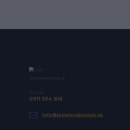
JedálenskéStoly.sk
Tomáš
0911 594 816
info@jedalenskestoly.sk