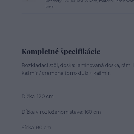
Rozmery: 120(160)x80x76 cm, materiál: laminovaná 
biela.
Kompletné špecifikácie
Rozkladací stôl, doska: laminovaná doska, rám:
kašmír / cremona torro dub + kašmír.
Dĺžka: 120 cm
Dĺžka v rozloženom stave: 160 cm
Šírka: 80 cm