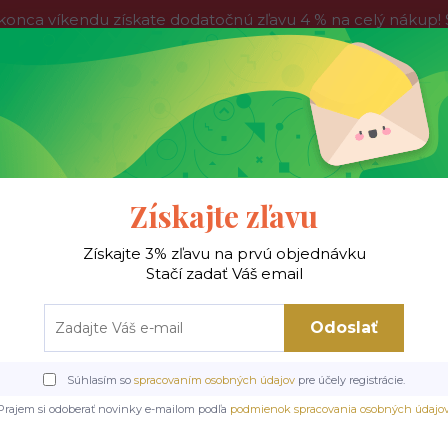
víkendu získate dodatočnú zľavu 4 % na celý nákup! Stač
do nedele, tak neváhajte a nakúpte výhodnejšie ešte dnes!
Kontakty
Blog
Hľadať
Získajte zľavu
Získajte 3% zľavu na prvú objednávku
 !
Jedálenské stoly
Jedálenské stoličky
Je
Stačí zadať Váš email
Odoslať
ie stoly
Jedálenský rozkladací stôl Nigel, 120-160cm, cremona torro dub +
Súhlasím so
spracovaním osobných údajov
pre účely registrácie.
dací stôl Nigel, 120-160cm,
Prajem si odoberať novinky e-mailom podľa
podmienok spracovania osobných údajo
mír / cremona torro dub + 