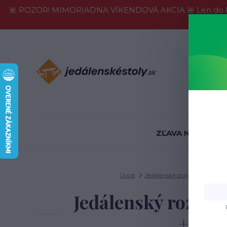
🚨 POZOR! MIMORIADNA VÍKENDOVÁ AKCIA 🚨 Len do konca 
Informácie
ZĽAVA NA SKLADE
Úvod
Jedálenské stoly
Rozkladac
Jedálenský rozkla
+ kaš