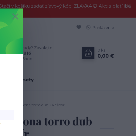
í v košíku zadať zľavový kód: ZLAVA4 ⏰ Akcia platí iba
Prihlásenie
Neviete si rady? Zavolajte.
0
ks
0911 594 816
0,00 €
Po-Pia, 9-16hod
dálenské sety
 kašmír / cremona torro dub + kašmír
 cremona torro dub
v
.
kašmír