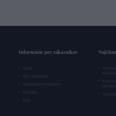
Informácie pre zákazníkov
Najčítan
O nás
Poschod
námorní
Ako nakupovať
Aj do m
Obchodné podmienky
rekonšt
Kontakty
Päť pekn
Blog