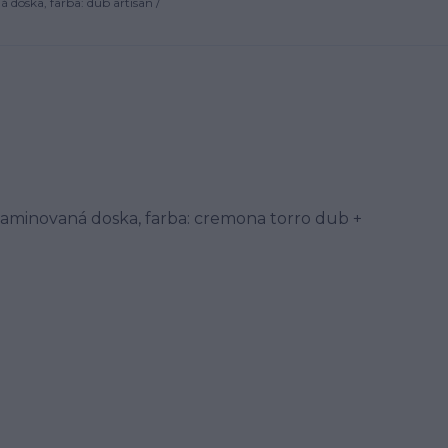
doska, farba: dub artisan /
 laminovaná doska, farba: cremona torro dub +