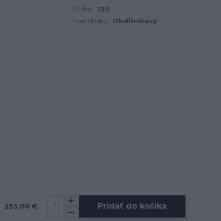
Dĺžka:
120
Tvar dosky:
Obdĺžnikový
Pridať do košíka
253,00 €