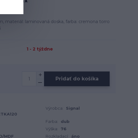
 materiál: laminovaná doska, farba: cremona torro
s
1 - 2 týždne
Pridať do košíka
Výrobca:
Signal
CTKA120
Farba:
dub
Výška:
76
D/MDF
Rozkladací:
áno