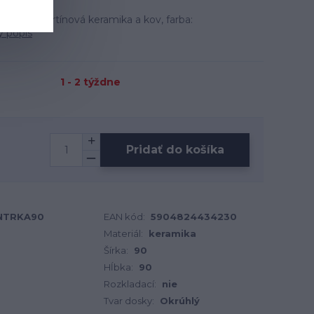
iál: travertínová keramika a kov, farba:
ý popis
1 - 2 týždne
Pridať do košíka
ONTRKA90
EAN kód:
5904824434230
Materiál:
keramika
Šírka:
90
Hĺbka:
90
Rozkladací:
nie
Tvar dosky:
Okrúhlý