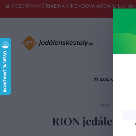
🚨 POZOR! MIMORIADNA VÍKENDOVÁ AKCIA 🚨 Len do konca 
Informácie
ZĽAVA NA SKLADE
Úvod
Jedálenské 
RION jedálenský 