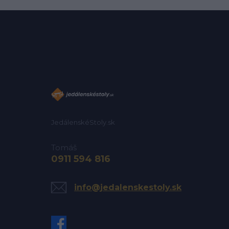
JedálenskéStoly.sk
Tomáš
0911 594 816
info@jedalenskestoly.sk