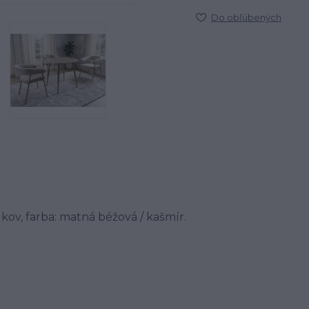
Do obľúbených
 kov, farba: matná béžová / kašmír.