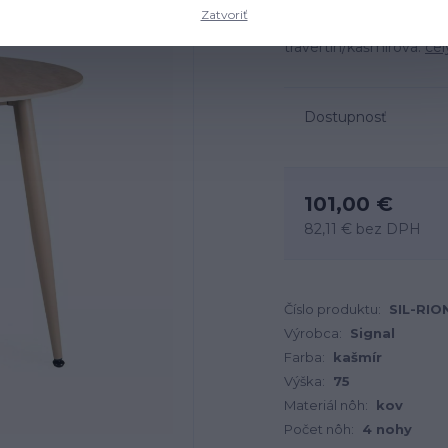
Zatvoriť
Rozmery: FI90 cm, mater
travertín/kašmírová.
cel
Dostupnosť
101,00 €
82,11 €
bez DPH
Číslo produktu:
SIL-RI
Výrobca:
Signal
Farba:
kašmír
Výška:
75
Materiál nôh:
kov
Počet nôh:
4 nohy