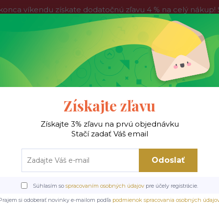
víkendu získate dodatočnú zľavu 4 % na celý nákup! Stač
do nedele, tak neváhajte a nakúpte výhodnejšie ešte dnes!
Kontakty
Blog
Hľadať
Získajte zľavu
Získajte 3% zľavu na prvú objednávku
 !
Jedálenské stoly
Jedálenské stoličky
Je
Stačí zadať Váš email
Odoslať
stoly
Keramické a sklenené stoly
RION jedálenský stôl FI90 cm, farba Tr
Súhlasím so
spracovaním osobných údajov
pre účely registrácie.
stôl FI90 cm, farba Trave
Prajem si odoberať novinky e-mailom podľa
podmienok spracovania osobných údajo