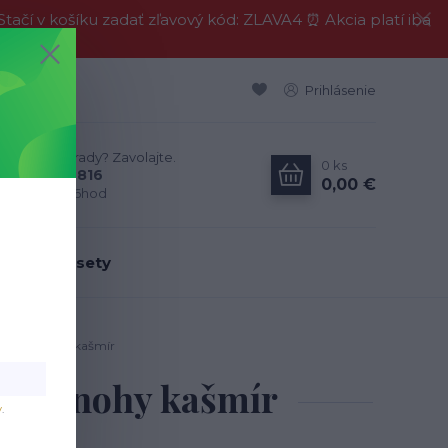
í v košíku zadať zľavový kód: ZLAVA4 ⏰ Akcia platí iba
Prihlásenie
Neviete si rady? Zavolajte.
0
ks
0911 594 816
0,00 €
Po-Pia, 9-16hod
dálenské sety
avertine/nohy kašmír
rtine/nohy kašmír
v
.