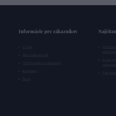
Informácie pre zákazníkov
Najčítan
O nás
Poschod
námorní
Ako nakupovať
Aj do m
Obchodné podmienky
rekonšt
Kontakty
Päť pekn
Blog