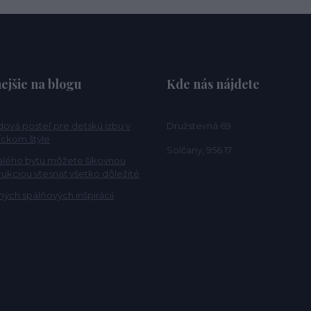
ejšie na blogu
Kde nás nájdete
ová posteľ pre detskú izbu v
Družstevná 69
ckom štýle
Solčany, 956 17
alého bytu môžete šikovnou
rukciou vtesnať všetko dôležité
ých spálňových inšpirácií