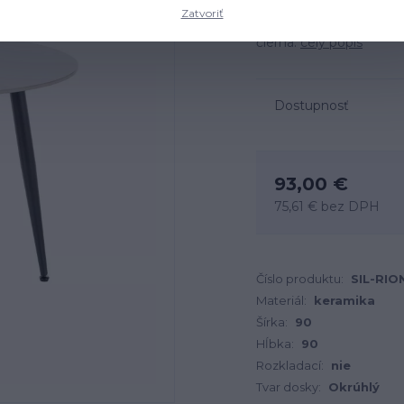
Zatvoriť
Rozmery: 90x90x76 cm, m
čierna.
celý popis
Dostupnosť
93,00 €
75,61 €
bez DPH
Číslo produktu:
SIL-RIO
Materiál:
keramika
Šírka:
90
Hĺbka:
90
Rozkladací:
nie
Tvar dosky:
Okrúhlý