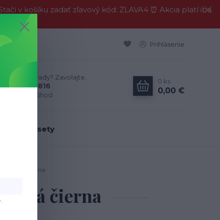
í v košíku zadať zľavový kód: ZLAVA4 ⏰ Akcia platí iba
Prihlásenie
Neviete si rady? Zavolajte.
0
ks
0911 594 816
0,00 €
Po-Pia, 9-16hod
dálenské sety
la / matná čierna
 matná čierna
v
.