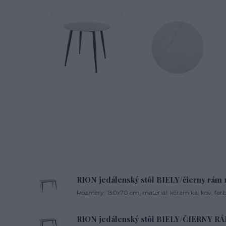
RION jedálenský stôl BIELY/čierny rám
Rozmery: 130x70 cm, materiál: keramika, kov, farba
RION jedálenský stôl BIELY/ČIERNY R