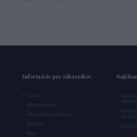
Informácie pre zákazníkov
Najčítan
O nás
Poschod
námorní
Ako nakupovať
Aj do m
Obchodné podmienky
rekonšt
Kontakty
Päť pekn
Blog