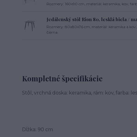
Rozmery: 160x90 cm, materiál: keramika, kov, farba:
Jedálenský stôl Rion 80, lesklá biela / m
Rozmery: 80x80x76 cm, materiál: keramika a kov, f
čierna.
Kompletné špecifikácie
Stôl, vrchná doska: keramika, rám: kov, farba: les
Dĺžka: 90 cm