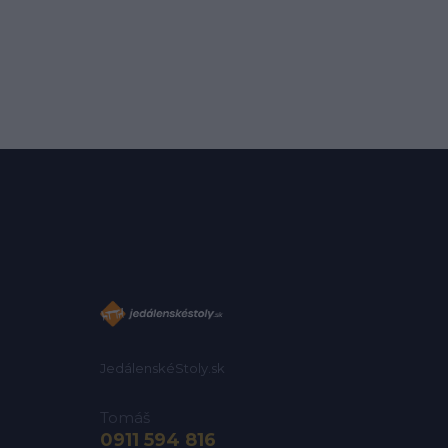
JedálenskéStoly.sk
Tomáš
0911 594 816