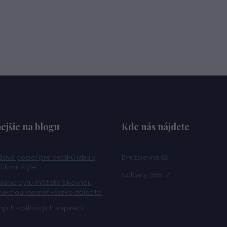
ejšie na blogu
Kde nás nájdete
ová posteľ pre detskú izbu v
Družstevná 69
ckom štýle
Solčany, 956 17
alého bytu môžete šikovnou
rukciou vtesnať všetko dôležité
ých spálňových inšpirácií