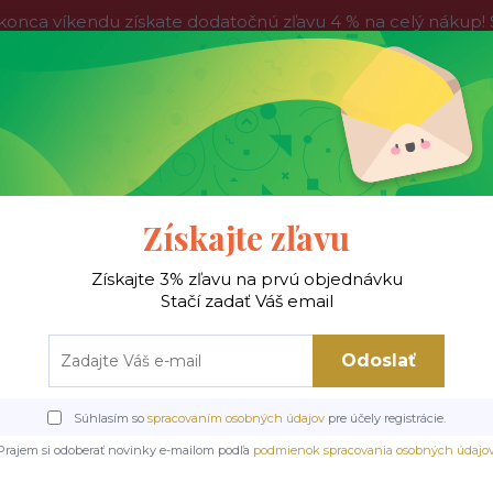
víkendu získate dodatočnú zľavu 4 % na celý nákup! Stač
do nedele, tak neváhajte a nakúpte výhodnejšie ešte dnes!
Kontakty
Blog
Hľadať
Získajte zľavu
Získajte 3% zľavu na prvú objednávku
 !
Jedálenské stoly
Jedálenské stoličky
Je
Stačí zadať Váš email
Odoslať
ské stoly
Keramické a sklenené stoly
Jedálenský stôl Rion fi90, lesklá bie
Súhlasím so
spracovaním osobných údajov
pre účely registrácie.
tôl Rion fi90, lesklá biela /
Prajem si odoberať novinky e-mailom podľa
podmienok spracovania osobných údajo