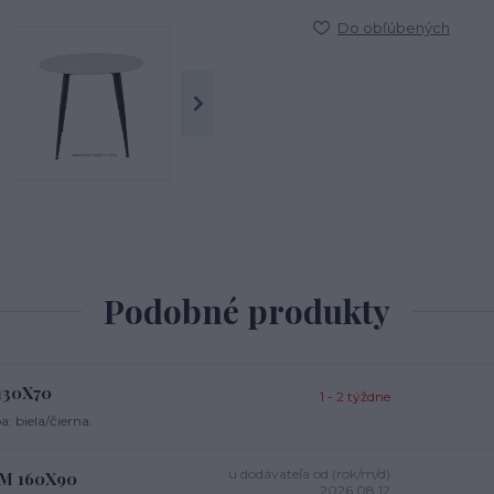
Do obľúbených
Podobné produkty
 130X70
1 - 2 týždne
: biela/čierna.
u dodávateľa od (rok/m/d)
ÁM 160X90
2026.08.12