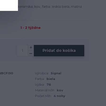
ateriál: keramika, kov, farba: lesklá biela, matná
1 - 2 týždne
Pridať do košíka
NBCFI90
Výrobca:
Signal
Farba:
biela
Výška:
76
Materiál nôh:
kov
Počet nôh:
4 nohy