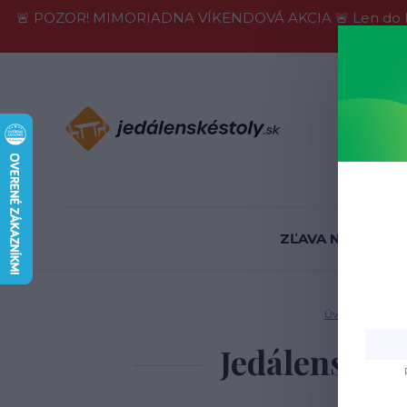
🚨 POZOR! MIMORIADNA VÍKENDOVÁ AKCIA 🚨 Len do konca 
Informácie
ZĽAVA NA SKLADE
Úvod
Jedálen
Jedálenský s