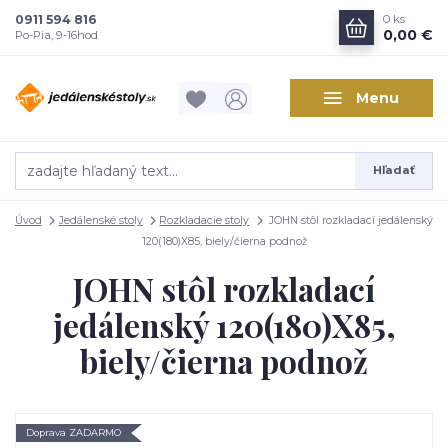
0911 594 816
0
ks
0,00 €
Po-Pia, 9-16hod
Menu
Hľadať
Úvod
Jedálenské stoly
Rozkladacie stoly
JOHN stôl rozkladací jedálenský
120(180)X85, biely/čierna podnož
JOHN stôl rozkladací
jedálenský 120(180)X85,
biely/čierna podnož
Doprava ZADARMO