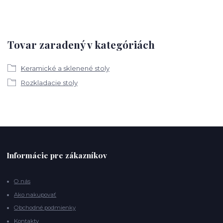
Tovar zaradený v kategóriách
Keramické a sklenené stoly
Rozkladacie stoly
Informácie pre zákazníkov
O nás
Ako nakupovať
Obchodné podmienky
Kontakty