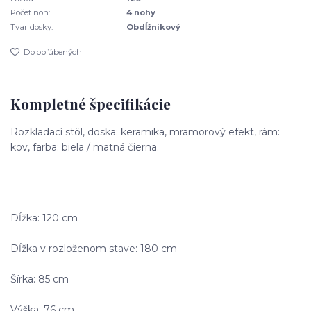
Počet nôh:
4 nohy
Tvar dosky:
Obdĺžnikový
Do obľúbených
Kompletné špecifikácie
Rozkladací stôl, doska: keramika, mramorový efekt, rám:
kov, farba: biela / matná čierna.
Dĺžka: 120 cm
Dĺžka v rozloženom stave: 180 cm
Šírka: 85 cm
Výška: 76 cm