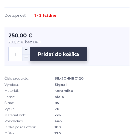
Dostupnosť
1 - 2 týždne
250,00 €
203,25 €
bez DPH
Pridať do košíka
Číslo produktu:
SIL-JOHNBC120
Výrobca:
Signal
Materiál:
keramika
Farba:
biela
Šírka:
85
Výška:
76
Materiál nôh:
kov
Rozkladací:
áno
Dĺžka po rozložení:
180
Dĺžka:
120