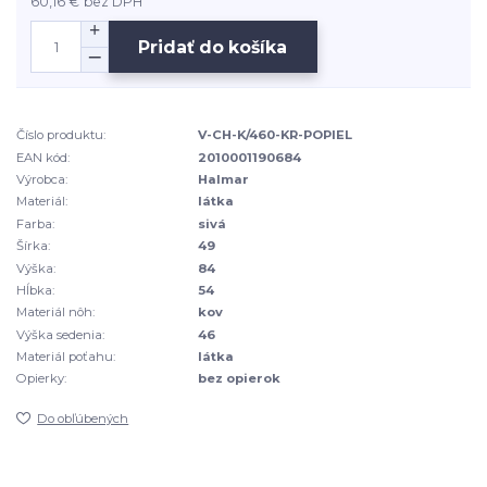
60,16 €
bez DPH
Pridať do košíka
Číslo produktu:
V-CH-K/460-KR-POPIEL
EAN kód:
2010001190684
Výrobca:
Halmar
Materiál:
látka
Farba:
sivá
Šírka:
49
Výška:
84
Hĺbka:
54
Materiál nôh:
kov
Výška sedenia:
46
Materiál poťahu:
látka
Opierky:
bez opierok
Do obľúbených