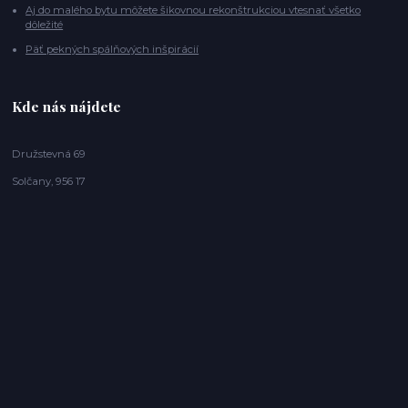
Aj do malého bytu môžete šikovnou rekonštrukciou vtesnať všetko
dôležité
Päť pekných spálňových inšpirácií
Kde nás nájdete
Družstevná 69
Solčany, 956 17