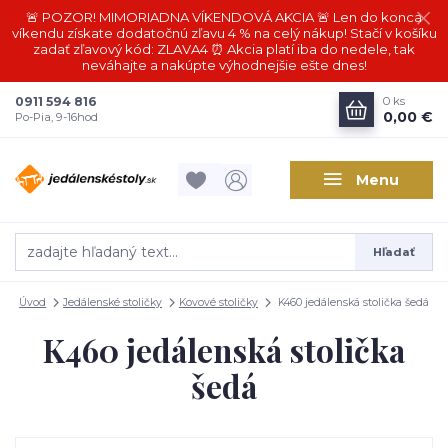
🚨 POZOR! MIMORIADNA VÍKENDOVÁ AKCIA 🚨 Len do konca
víkendu získate dodatočnú zľavu 4 % na celý nákup! Stačí v košíku
zadať zľavový kód: ZLAVA4 ⏰ Akcia platí iba do nedele, tak
neváhajte a nakúpte výhodnejšie ešte dnes!
0911 594 816
0
ks
0,00 €
Po-Pia, 9-16hod
Menu
Hľadať
Úvod
Jedálenské stoličky
Kovové stoličky
K460 jedálenská stolička šedá
K460 jedálenská stolička
šedá