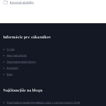
Kovové stoličky
Informácie pre zákazníkov
O nás
Ako nakupovať
Obchodné podmienky
Kontakty
Blog
Najčítanejšie na blogu
Poschodová posteľ pre detskú izbu v námorníckom štýle