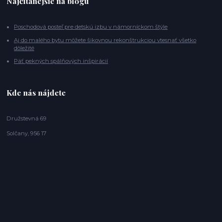
Najčítanejšie na blogu
Poschodová posteľ pre detskú izbu v námorníckom štýle
Aj do malého bytu môžete šikovnou rekonštrukciou vtesnať všetko
dôležité
Päť pekných spálňových inšpirácií
Kde nás nájdete
Družstevná 69
Solčany, 956 17