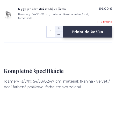
K473 jedálenská stolička šedá
64,00 €
Rozmery: 54x58x82 cm, materiál: tkanina velvet/oceľ,
farba: šedá.
1 - 2 týždne
Pridať do košíka
Kompletné špecifikácie
rozmery (š/v/h): 54/58/82/47 cm, materiál: tkanina - velvet /
oceľ farbená práškovo, farba: tmavo zelená