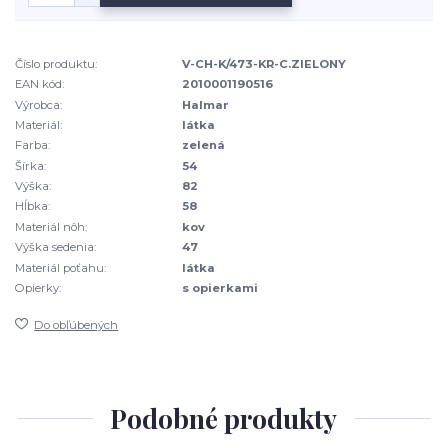
Číslo produktu:
V-CH-K/473-KR-C.ZIELONY
EAN kód:
2010001190516
Výrobca:
Halmar
Materiál:
látka
Farba:
zelená
Šírka:
54
Výška:
82
Hĺbka:
58
Materiál nôh:
kov
Výška sedenia:
47
Materiál poťahu:
látka
Opierky:
s opierkami
Do obľúbených
Podobné produkty