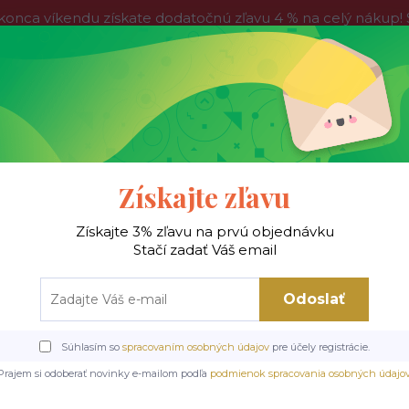
víkendu získate dodatočnú zľavu 4 % na celý nákup! Stač
do nedele, tak neváhajte a nakúpte výhodnejšie ešte dnes!
Kontakty
Blog
Hľadať
Získajte zľavu
Získajte 3% zľavu na prvú objednávku
 !
Jedálenské stoly
Jedálenské stoličky
Je
Stačí zadať Váš email
Odoslať
Úvod
Jedálenské stoličky
Kovové stoličky
K495 stolička béžová
Súhlasím so
spracovaním osobných údajov
pre účely registrácie.
K495 stolička béžová
Prajem si odoberať novinky e-mailom podľa
podmienok spracovania osobných údajo