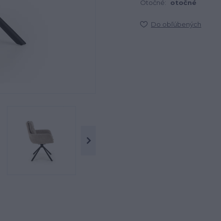
Otočné:
otočné
Do obľúbených