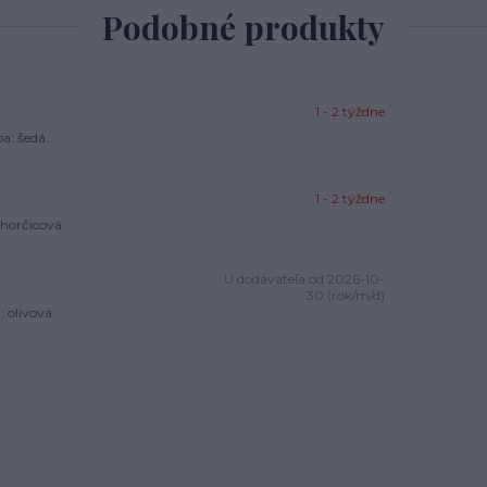
Podobné produkty
1 - 2 týždne
a: šedá.
1 - 2 týždne
 horčicová.
U dodávateľa od 2026-10-
30 (rok/m/d)
 olivová.