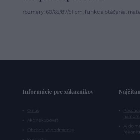
rozmery: 60/65/87/51 cm, funkcia otáčania, mate
Informácie pre zákazníkov
Najčítan
O nás
Poschod
námorní
Ako nakupovať
Aj do m
Obchodné podmienky
rekonšt
Kontakty