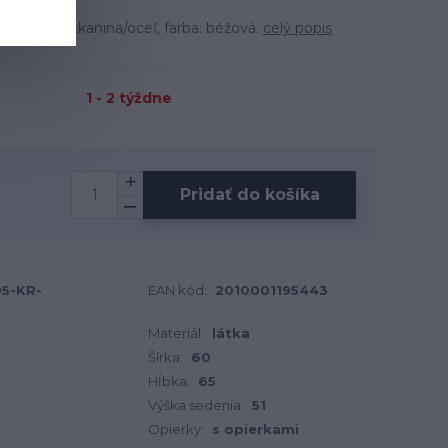
ateriál: tkanina/oceľ, farba: béžová.
celý popis
1 - 2 týždne
Pridať do košíka
95-KR-
EAN kód:
2010001195443
Materiál:
látka
Šírka:
60
Hĺbka:
65
Výška sedenia:
51
Opierky:
s opierkami