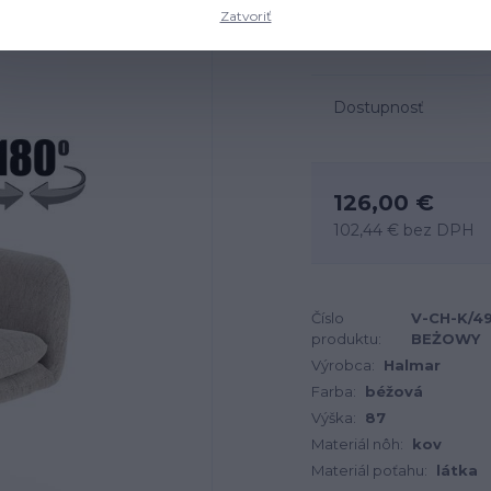
Zatvoriť
Rozmery: 60x65x87 cm, m
Dostupnosť
126,00 €
102,44 €
bez DPH
Číslo
V-CH-K/4
produktu:
BEŻOWY
Výrobca:
Halmar
Farba:
béžová
Výška:
87
Materiál nôh:
kov
Materiál poťahu:
látka