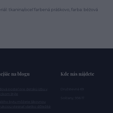
riál: tkanina/oceľ farbená práškovo, farba: béžová
ejšie na blogu
Kde nás nájdete
ová posteľ pre detskú izbu v
Družstevná 69
ckom štýle
Solčany, 956 17
alého bytu môžete šikovnou
rukciou vtesnať všetko dôležité