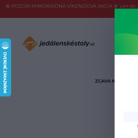
🚨 POZOR! MIMORIADNA VÍKENDOVÁ AKCIA 🚨 Len do konca 
Informácie
ZĽAVA NA SKLADE