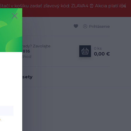
í v košíku zadať zľavový kód: ZLAVA4 ⏰ Akcia platí iba
Prihlásenie
Neviete si rady? Zavolajte.
0
ks
0911 594 816
0,00 €
Po-Pia, 9-16hod
dálenské sety
v
.