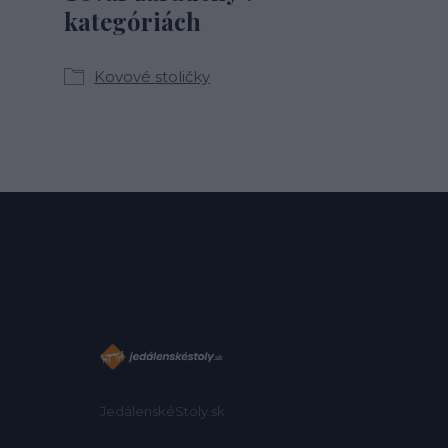
kategóriách
Kovové stoličky
JedálenskéStoly.sk