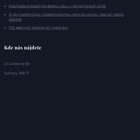
Poschodová posteľ pre detskú izbu v námorníckom štýle
Aj do malého bytu môžete šikovnou rekonštrukciou vtesnať všetko
dôležité
Päť pekných spálňových inšpirácií
Kde nás nájdete
Družstevná 69
Solčany, 956 17