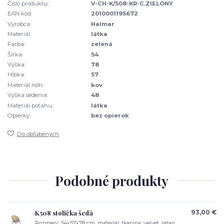
Číslo produktu:
V-CH-K/508-KR-C.ZIELONY
EAN kód:
2010001195672
Výrobca:
Halmar
Materiál:
látka
Farba:
zelená
Šírka:
54
Výška:
78
Hĺbka:
57
Materiál nôh:
kov
Výška sedenia:
48
Materiál poťahu:
látka
Opierky:
bez opierok
Do obľúbených
Podobné produkty
K508 stolička šedá
93,00 €
Rozmery: 54x57x78 cm, materiál: tkanina, velvet, ratan,