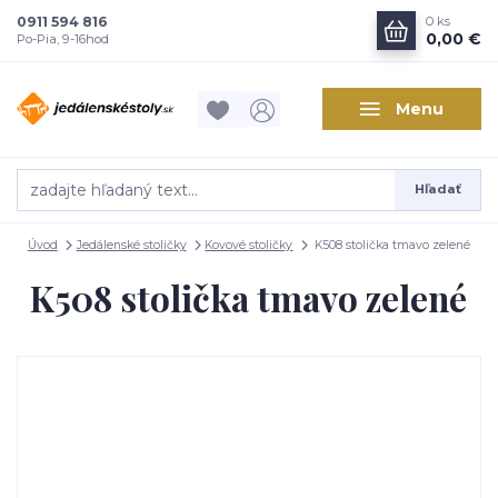
0911 594 816
0
ks
0,00 €
Po-Pia, 9-16hod
Menu
Hľadať
Úvod
Jedálenské stoličky
Kovové stoličky
K508 stolička tmavo zelené
K508 stolička tmavo zelené