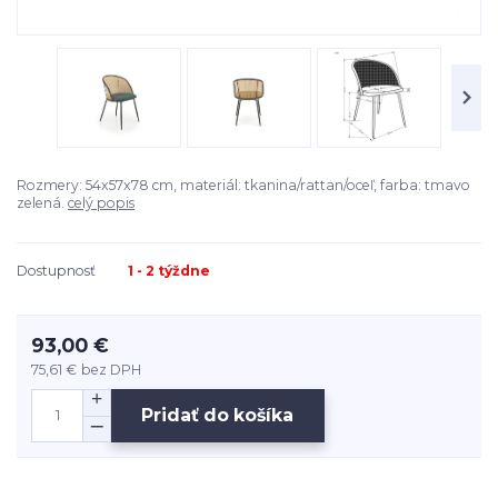
Rozmery: 54x57x78 cm, materiál: tkanina/rattan/oceľ, farba: tmavo
zelená.
celý popis
Dostupnosť
1 - 2 týždne
93,00 €
75,61 €
bez DPH
Pridať do košíka