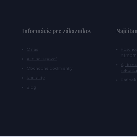
Informácie pre zákazníkov
Najčítan
O nás
Poschod
námorní
Ako nakupovať
Aj do m
Obchodné podmienky
rekonšt
Kontakty
Päť pekn
Blog