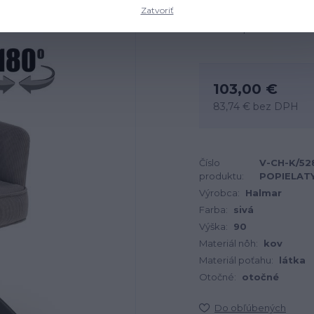
Zatvoriť
Dostupnosť
103,00 €
83,74 €
bez DPH
Číslo
V-CH-K/52
produktu:
POPIELAT
Výrobca:
Halmar
Farba:
sivá
Výška:
90
Materiál nôh:
kov
Materiál poťahu:
látka
Otočné:
otočné
Do obľúbených