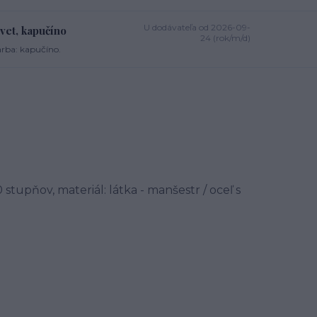
U dodávateľa od 2026-09-
lvet, kapučíno
24 (rok/m/d)
arba: kapučíno.
stupňov, materiál: látka - manšestr / oceľ s