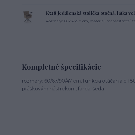
K528 jedálenská stolička otočná, látka ve
Rozmery: 60x67x90 cm, materiál: manšestr/oceľ, f
Kompletné špecifikácie
rozmery: 60/67/90/47 cm, funkcia otáčania o 180 
práškovým nástrekom, farba: šedá