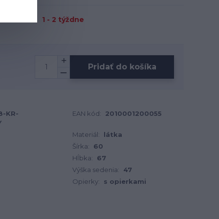
1 - 2 týždne
Pridať do košíka
8-KR-
EAN kód:
2010001200055
Y
Materiál:
látka
Šírka:
60
Hĺbka:
67
Výška sedenia:
47
Opierky:
s opierkami