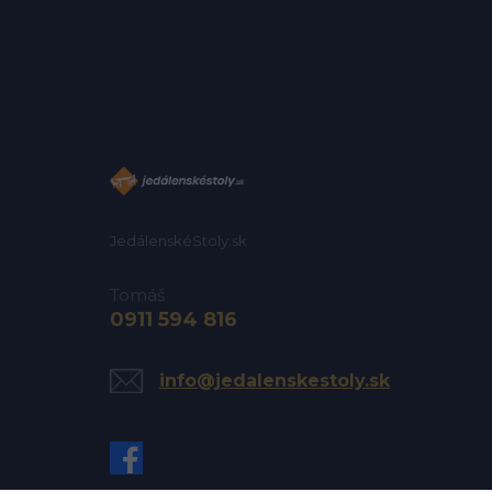
JedálenskéStoly.sk
Tomáš
0911 594 816
info@jedalenskestoly.sk