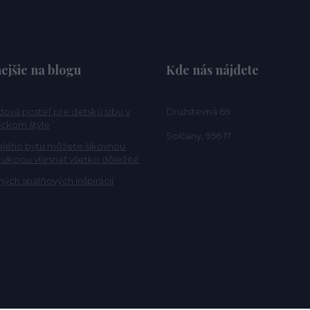
ejšie na blogu
Kde nás nájdete
ová posteľ pre detskú izbu v
Družstevná 69
ckom štýle
Solčany, 956 17
alého bytu môžete šikovnou
rukciou vtesnať všetko dôležité
ých spálňových inšpirácií