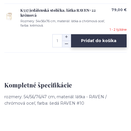
K537 jedálenská stolička, látka RAVEN#22
79,00 €
krémová
Rozmery: 54x56x76 cm, materiál: látka a chrómová oceľ,
farba: krémová.
1 - 2 týždne
Pridať do košíka
Kompletné špecifikácie
rozmery: 54/56/76/47 cm, materiál: látka - RAVEN /
chrómová oceľ, farba: šedá RAVEN #10