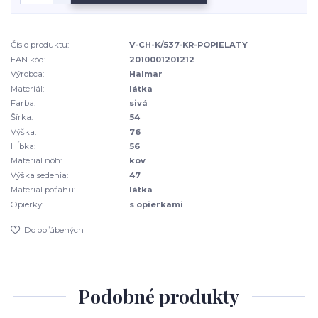
Číslo produktu:
V-CH-K/537-KR-POPIELATY
EAN kód:
2010001201212
Výrobca:
Halmar
Materiál:
látka
Farba:
sivá
Šírka:
54
Výška:
76
Hĺbka:
56
Materiál nôh:
kov
Výška sedenia:
47
Materiál poťahu:
látka
Opierky:
s opierkami
Do obľúbených
Podobné produkty