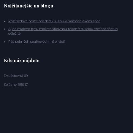
Najčítanejšie na blogu
Poschodová posteľ pre detskú izbu v námorníckom štýle
Aj do malého bytu môžete šikovnou rekonštrukciou vtesnať všetko
dôležité
Päť pekných spálňových inšpirácií
Kde nás nájdete
Družstevná 69
Solčany, 956 17