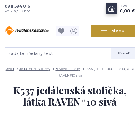
0911 594 816
0
ks
0,00 €
Po-Pia, 9-16hod
Menu
Hľadať
Úvod
Jedálenské stoličky
Kovové stoličky
K537 jedálenská stolička, látka
RAVEN#10 sivá
K537 jedálenská stolička,
látka RAVEN#10 sivá