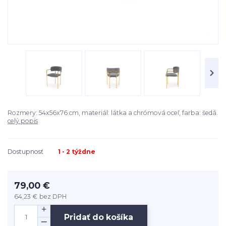
Rozmery: 54x56x76 cm, materiál: látka a chrómová oceľ, farba: šedá.
celý popis
Dostupnosť
1 - 2 týždne
79,00 €
64,23 €
bez DPH
Pridať do košíka