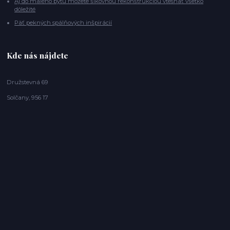
Aj do malého bytu môžete šikovnou rekonštrukciou vtesnať všetko
dôležité
Päť pekných spálňových inšpirácií
Kde nás nájdete
Družstevná 69
Solčany, 956 17