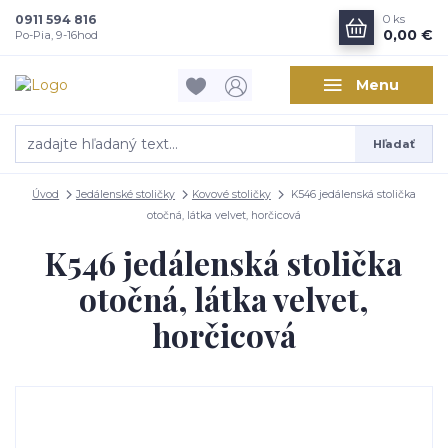
0911 594 816
0
ks
0,00 €
Po-Pia, 9-16hod
Menu
Hľadať
Úvod
Jedálenské stoličky
Kovové stoličky
K546 jedálenská stolička
otočná, látka velvet, horčicová
K546 jedálenská stolička
otočná, látka velvet,
horčicová