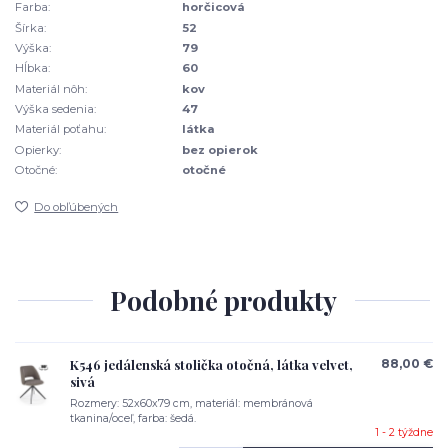
Farba:
horčicová
Šírka:
52
Výška:
79
Hĺbka:
60
Materiál nôh:
kov
Výška sedenia:
47
Materiál poťahu:
látka
Opierky:
bez opierok
Otočné:
otočné
Do obľúbených
Podobné produkty
K546 jedálenská stolička otočná, látka velvet,
88,00 €
sivá
Rozmery: 52x60x79 cm, materiál: membránová
tkanina/oceľ, farba: šedá.
1 - 2 týždne