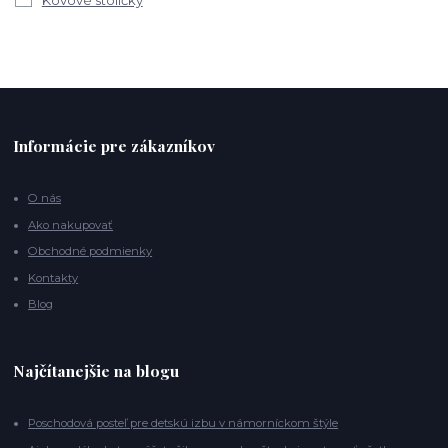
Kovové stoličky
Informácie pre zákazníkov
O nás
Ako nakupovať
Obchodné podmienky
Kontakty
Blog
Najčítanejšie na blogu
Poschodová posteľ pre detskú izbu v námorníckom štýle