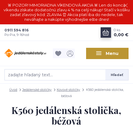
🚨 POZOR! MIMORIADNA VÍKENDOVÁ AKCIA 🚨 Len do konca
víkendu získate dodatočnú zľavu 4 % na celý nákup! Stačí v košíku
zadať zľavový kód: ZLAVA4 ⏰ Akcia platí iba do nedele, tak
neváhajte a nakúpte výhodnejšie ešte dnes!
0911 594 816
0
ks
0,00 €
Po-Pia, 9-16hod
Menu
Hľadať
Úvod
Jedálenské stoličky
Kovové stoličky
K560 jedálenská stolička,
béžová
K560 jedálenská stolička,
béžová