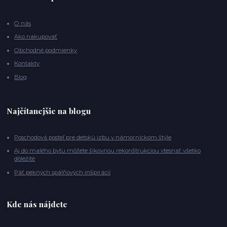
O nás
Ako nakupovať
Obchodné podmienky
Kontakty
Blog
Najčítanejšie na blogu
Poschodová posteľ pre detskú izbu v námorníckom štýle
Aj do malého bytu môžete šikovnou rekonštrukciou vtesnať všetko
dôležité
Päť pekných spálňových inšpirácií
Kde nás nájdete