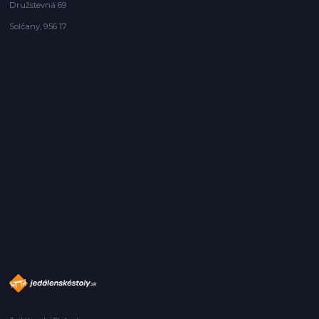
Družstevná 69
Solčany, 956 17