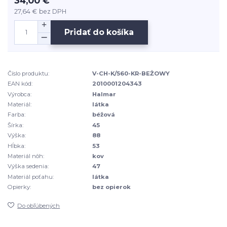
34,00 €
27,64 €
bez DPH
Pridať do košíka
Číslo produktu:
V-CH-K/560-KR-BEŻOWY
EAN kód:
2010001204343
Výrobca:
Halmar
Materiál:
látka
Farba:
béžová
Šírka:
45
Výška:
88
Hĺbka:
53
Materiál nôh:
kov
Výška sedenia:
47
Materiál poťahu:
látka
Opierky:
bez opierok
Do obľúbených