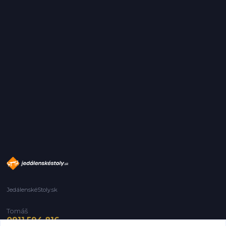
JedálenskéStoly.sk
Tomáš
0911 594 816