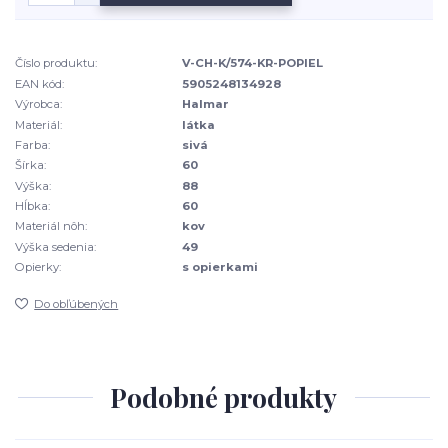
Číslo produktu:
V-CH-K/574-KR-POPIEL
EAN kód:
5905248134928
Výrobca:
Halmar
Materiál:
látka
Farba:
sivá
Šírka:
60
Výška:
88
Hĺbka:
60
Materiál nôh:
kov
Výška sedenia:
49
Opierky:
s opierkami
Do obľúbených
Podobné produkty