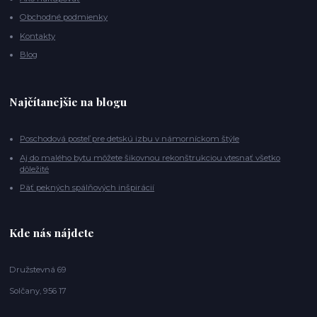
Obchodné podmienky
Kontakty
Blog
Najčítanejšie na blogu
Poschodová posteľ pre detskú izbu v námorníckom štýle
Aj do malého bytu môžete šikovnou rekonštrukciou vtesnať všetko
dôležité
Päť pekných spálňových inšpirácií
Kde nás nájdete
Družstevná 69
Solčany, 956 17