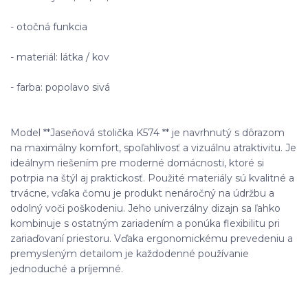
- otočná funkcia
- materiál: látka / kov
- farba: popolavo sivá
Model **Jaseňová stolička K574 ** je navrhnutý s dôrazom
na maximálny komfort, spoľahlivosť a vizuálnu atraktivitu. Je
ideálnym riešením pre moderné domácnosti, ktoré si
potrpia na štýl aj praktickosť. Použité materiály sú kvalitné a
trvácne, vďaka čomu je produkt nenáročný na údržbu a
odolný voči poškodeniu. Jeho univerzálny dizajn sa ľahko
kombinuje s ostatným zariadením a ponúka flexibilitu pri
zariaďovaní priestoru. Vďaka ergonomickému prevedeniu a
premysleným detailom je každodenné používanie
jednoduché a príjemné.