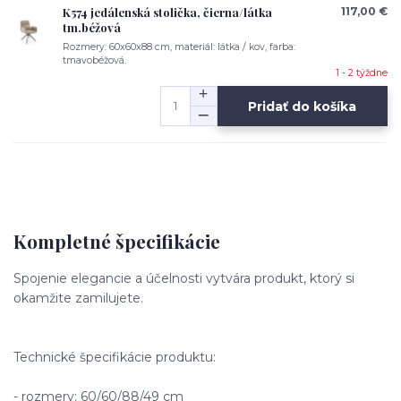
K574 jedálenská stolička, čierna/látka
117,00 €
tm.béžová
Rozmery: 60x60x88 cm, materiál: látka / kov, farba:
tmavobéžová.
1 - 2 týždne
Pridať do košíka
Kompletné špecifikácie
Spojenie elegancie a účelnosti vytvára produkt, ktorý si
okamžite zamilujete.
Technické špecifikácie produktu:
- rozmery: 60/60/88/49 cm