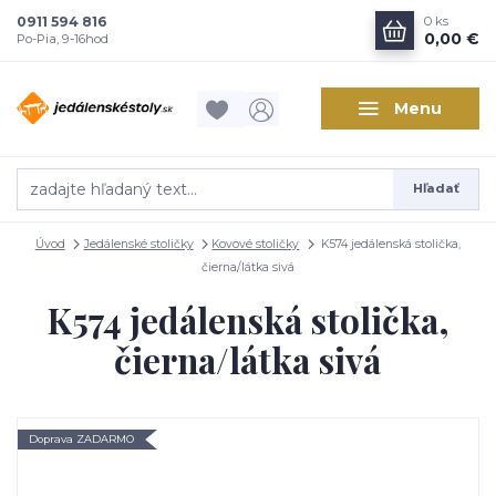
0911 594 816
0
ks
0,00 €
Po-Pia, 9-16hod
Menu
Hľadať
Úvod
Jedálenské stoličky
Kovové stoličky
K574 jedálenská stolička,
čierna/látka sivá
K574 jedálenská stolička,
čierna/látka sivá
Doprava ZADARMO