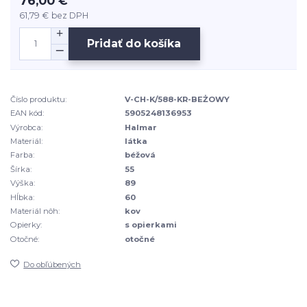
76,00 €
61,79 €
bez DPH
Pridať do košíka
Číslo produktu:
V-CH-K/588-KR-BEŻOWY
EAN kód:
5905248136953
Výrobca:
Halmar
Materiál:
látka
Farba:
béžová
Šírka:
55
Výška:
89
Hĺbka:
60
Materiál nôh:
kov
Opierky:
s opierkami
Otočné:
otočné
Do obľúbených