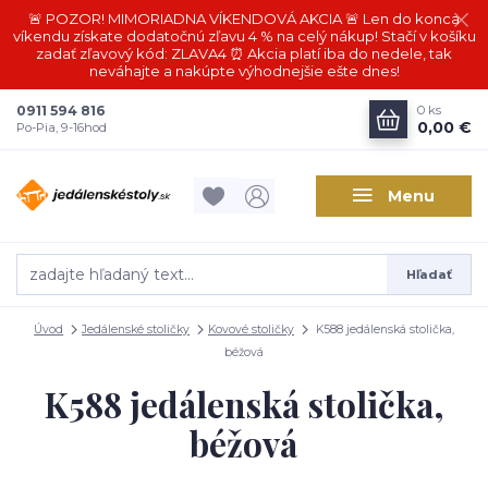
🚨 POZOR! MIMORIADNA VÍKENDOVÁ AKCIA 🚨 Len do konca
víkendu získate dodatočnú zľavu 4 % na celý nákup! Stačí v košíku
zadať zľavový kód: ZLAVA4 ⏰ Akcia platí iba do nedele, tak
neváhajte a nakúpte výhodnejšie ešte dnes!
0911 594 816
0
ks
0,00 €
Po-Pia, 9-16hod
Menu
Hľadať
Úvod
Jedálenské stoličky
Kovové stoličky
K588 jedálenská stolička,
béžová
K588 jedálenská stolička,
béžová