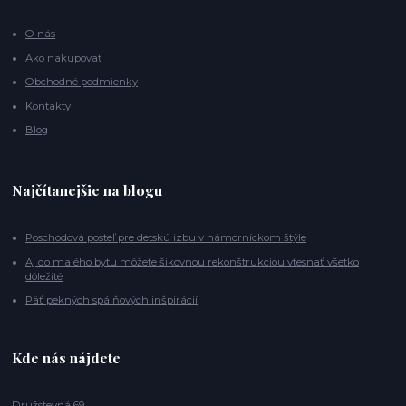
O nás
Ako nakupovať
Obchodné podmienky
Kontakty
Blog
Najčítanejšie na blogu
Poschodová posteľ pre detskú izbu v námorníckom štýle
Aj do malého bytu môžete šikovnou rekonštrukciou vtesnať všetko
dôležité
Päť pekných spálňových inšpirácií
Kde nás nájdete
Družstevná 69