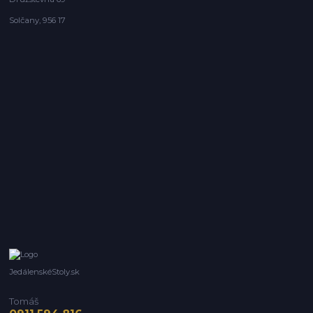
Solčany, 956 17
JedálenskéStoly.sk
Tomáš