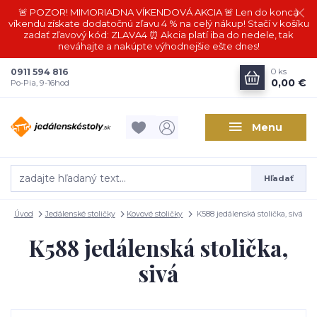
🚨 POZOR! MIMORIADNA VÍKENDOVÁ AKCIA 🚨 Len do konca
víkendu získate dodatočnú zľavu 4 % na celý nákup! Stačí v košíku
zadať zľavový kód: ZLAVA4 ⏰ Akcia platí iba do nedele, tak
neváhajte a nakúpte výhodnejšie ešte dnes!
0911 594 816
0
ks
0,00 €
Po-Pia, 9-16hod
Menu
Hľadať
Úvod
Jedálenské stoličky
Kovové stoličky
K588 jedálenská stolička, sivá
K588 jedálenská stolička,
sivá