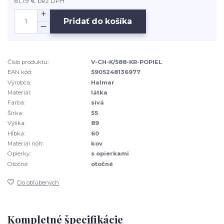
61,79 €
bez DPH
Pridať do košíka
Číslo produktu:
V-CH-K/588-KR-POPIEL
EAN kód:
5905248136977
Výrobca:
Halmar
Materiál:
látka
Farba:
sivá
Šírka:
55
Výška:
89
Hĺbka:
60
Materiál nôh:
kov
Opierky:
s opierkami
Otočné:
otočné
Do obľúbených
Kompletné špecifikácie