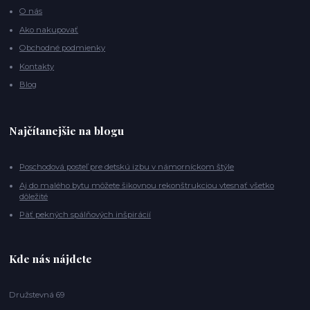
O nás
Ako nakupovať
Obchodné podmienky
Kontakty
Blog
Najčítanejšie na blogu
Poschodová posteľ pre detskú izbu v námorníckom štýle
Aj do malého bytu môžete šikovnou rekonštrukciou vtesnať všetko
dôležité
Päť pekných spálňových inšpirácií
Kde nás nájdete
Družstevná 69