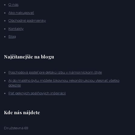
O nás
Ako nakupovať
Obchodné podmienky
Kontakty
Blog
Najčítanejšie na blogu
Poschodová posteľ pre detskú izbu v námorníckom štýle
Aj do malého bytu môžete šikovnou rekonštrukciou vtesnať všetko
dôležité
Päť pekných spálňových inšpirácií
Kde nás nájdete
Družstevná 69