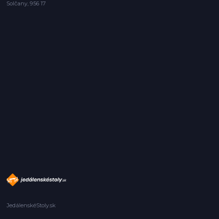
Solčany, 956 17
JedálenskéStoly.sk