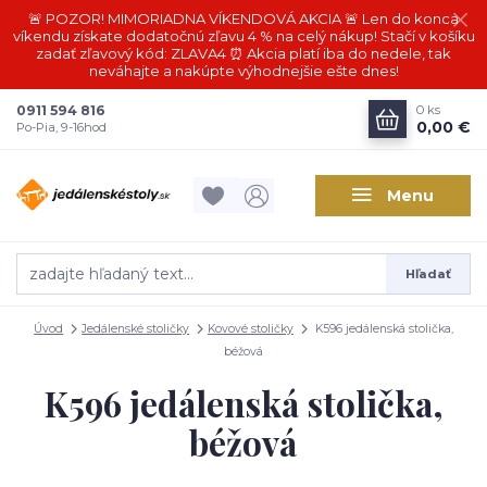
🚨 POZOR! MIMORIADNA VÍKENDOVÁ AKCIA 🚨 Len do konca
víkendu získate dodatočnú zľavu 4 % na celý nákup! Stačí v košíku
zadať zľavový kód: ZLAVA4 ⏰ Akcia platí iba do nedele, tak
neváhajte a nakúpte výhodnejšie ešte dnes!
0911 594 816
0
ks
0,00 €
Po-Pia, 9-16hod
Menu
Hľadať
Úvod
Jedálenské stoličky
Kovové stoličky
K596 jedálenská stolička,
béžová
K596 jedálenská stolička,
béžová