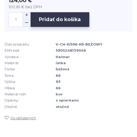
124,00 €
100,81 €
bez DPH
Pridať do košíka
Číslo produktu:
V-CH-K/596-KR-BEŻOWY
EAN kód:
5905248139046
Výrobca:
Halmar
Materiál:
látka
Farba:
béžová
Šírka:
66
Výška:
93
Hĺbka:
66
Materiál nôh:
kov
Opierky:
s opierkami
Otočné:
otočné
Do obľúbených