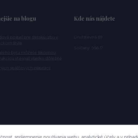
ejšie na blogu
Kde nás nájdete
ová posteľ pre detskú izbu v
Družstevná 69
ckom štýle
Solčany, 956 17
alého bytu môžete šikovnou
rukciou vtesnať všetko dôležité
ých spálňových inšpirácií
čnosť, spríjemnenie používania webu, analytické účely a v prípad