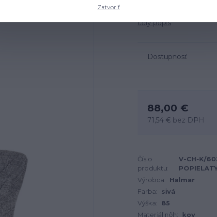
Zatvoriť
Rozmery: 55x55x85 cm, 
celý popis
Dostupnosť
88,00 €
71,54 €
bez DPH
Číslo
V-CH-K/60
produktu:
POPIELAT
Výrobca:
Halmar
Farba:
sivá
Výška:
85
Materiál nôh:
kov