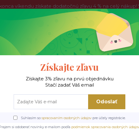
víkendu získate dodatočnú zľavu 4 % na celý nákup! Stač
do nedele, tak neváhajte a nakúpte výhodnejšie ešte dnes!
Kontakty
Blog
Hľadať
Získajte zľavu
Získajte 3% zľavu na prvú objednávku
 !
Jedálenské stoly
Jedálenské stoličky
Je
Stačí zadať Váš email
Odoslať
Úvod
Jedálenské stoličky
Kovové stoličky
K603 jedálenská stolička, siv
Súhlasím so
spracovaním osobných údajov
pre účely registrácie.
603 jedálenská stolička, si
Prajem si odoberať novinky e-mailom podľa
podmienok spracovania osobných údajo