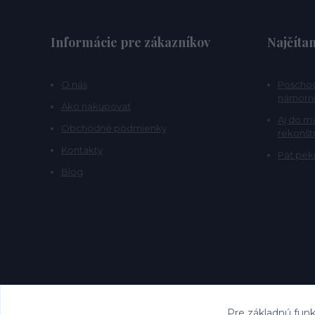
Informácie pre zákazníkov
Najčítan
O nás
Poschod
námorní
Ako nakupovať
Aj do m
Obchodné podmienky
rekonšt
Kontakty
Päť pekn
Blog
Pre základnú funk