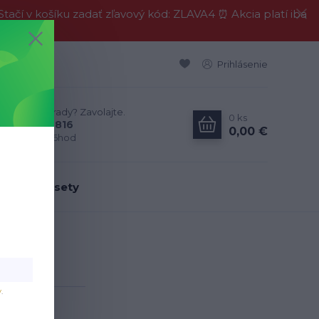
í v košíku zadať zľavový kód: ZLAVA4 ⏰ Akcia platí iba
Prihlásenie
Neviete si rady? Zavolajte.
0
ks
0911 594 816
0,00 €
Po-Pia, 9-16hod
dálenské sety
á
vá
v
.