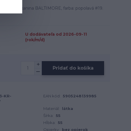
materiál: tkanina BALTIMORE, farba: popolavá #19.
U dodávateľa od 2026-09-11
(rok/m/d)
Pridať do košíka
3-KR-
EAN kód:
5905248139985
Y
Materiál:
látka
Šírka:
55
Hĺbka:
55
Opierky:
bez opierok