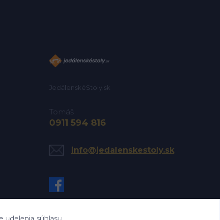
JedálenskéStoly.sk
Tomáš
0911 594 816
info@jedalenskestoly.sk
e udelenia súhlasu