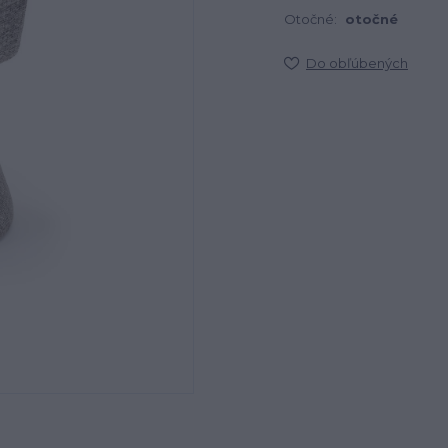
Otočné:
otočné
Do obľúbených