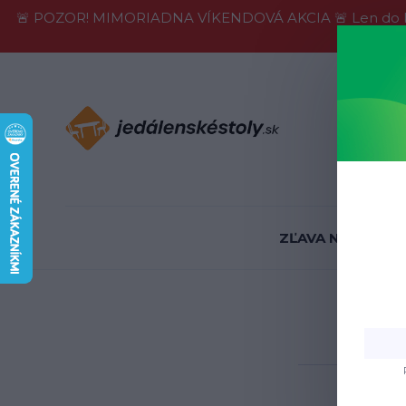
🚨 POZOR! MIMORIADNA VÍKENDOVÁ AKCIA 🚨 Len do konca 
Informácie
ZĽAVA NA SKLADE
K