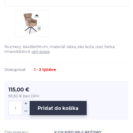
Rozmery: 64x66x96 cm, materiál: látka, eko koža, oceľ, farba:
tmavobéžová.
celý popis
Dostupnosť
1 - 2 týždne
115,00 €
93,50 €
bez DPH
Pridať do košíka
Číslo produktu:
V-CH-K/611-KR-C.BEŻOWY