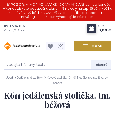
🚨 POZOR! MIMORIADNA VÍKENDOVÁ AKCIA 🚨 Len do konca
víkendu získate dodatočnú zľavu 4 % na celý nákup! Stačí v košíku
zadať zľavový kód: ZLAVA4 ⏰ Akcia platí iba do nedele, tak
neváhajte a nakúpte výhodnejšie ešte dnes!
0911 594 816
0
ks
0,00 €
Po-Pia, 9-16hod
Menu
Hľadať
Úvod
Jedálenské stoličky
Kovové stoličky
K611 jedálenská stolička, tm.
béžová
K611 jedálenská stolička, tm.
béžová