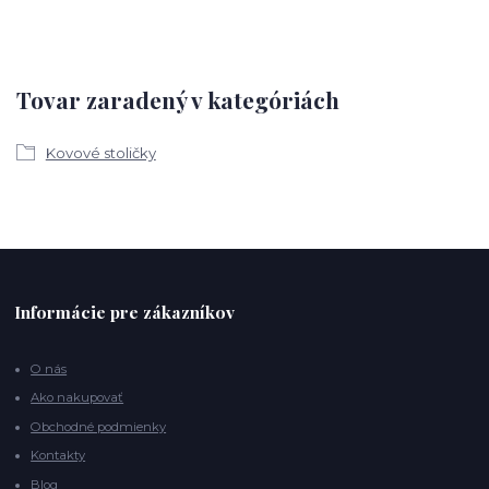
Tovar zaradený v kategóriách
Kovové stoličky
Informácie pre zákazníkov
O nás
Ako nakupovať
Obchodné podmienky
Kontakty
Blog