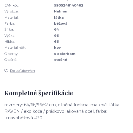
EAN kód:
5905248140462
Výrobca:
Halmar
Materiál:
látka
Farba:
béžová
Šírka:
64
Výška:
96
Hĺbka:
66
Materiál nôh:
kov
Opierky:
s opierkami
Otočné:
otočné
Do obľúbených
Kompletné špecifikácie
rozmery: 64/66/96/52 cm, otočná funkcia, materiál: látka
RAVEN / eko koža / práškovo lakovaná oceľ, farba:
tmavobéžová #30