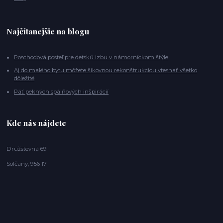
Najčítanejšie na blogu
Poschodová posteľ pre detskú izbu v námorníckom štýle
Aj do malého bytu môžete šikovnou rekonštrukciou vtesnať všetko
dôležité
Päť pekných spálňových inšpirácií
Kde nás nájdete
Družstevná 69
Solčany, 956 17