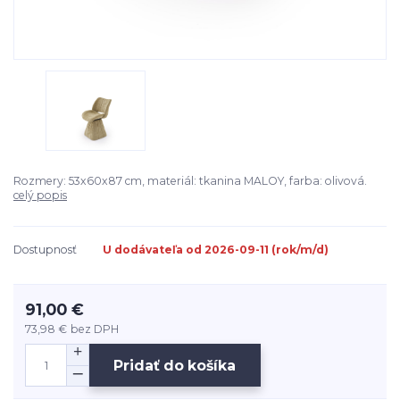
Rozmery: 53x60x87 cm, materiál: tkanina MALOY, farba: olivová.
celý popis
Dostupnosť
U dodávateľa od 2026-09-11 (rok/m/d)
91,00 €
73,98 €
bez DPH
Pridať do košíka