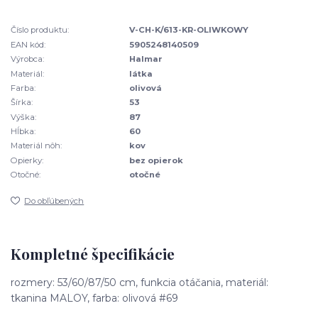
Číslo produktu:
V-CH-K/613-KR-OLIWKOWY
EAN kód:
5905248140509
Výrobca:
Halmar
Materiál:
látka
Farba:
olivová
Šírka:
53
Výška:
87
Hĺbka:
60
Materiál nôh:
kov
Opierky:
bez opierok
Otočné:
otočné
Do obľúbených
Kompletné špecifikácie
rozmery: 53/60/87/50 cm, funkcia otáčania, materiál:
tkanina MALOY, farba: olivová #69