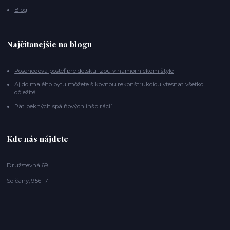
Blog
Najčítanejšie na blogu
Poschodová posteľ pre detskú izbu v námorníckom štýle
Aj do malého bytu môžete šikovnou rekonštrukciou vtesnať všetko
dôležité
Päť pekných spálňových inšpirácií
Kde nás nájdete
Družstevná 69
Solčany, 956 17