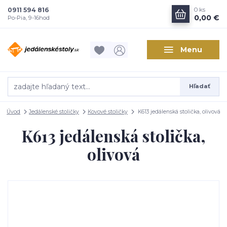
0911 594 816
0
ks
0,00 €
Po-Pia, 9-16hod
Menu
Hľadať
Úvod
Jedálenské stoličky
Kovové stoličky
K613 jedálenská stolička, olivová
K613 jedálenská stolička,
olivová