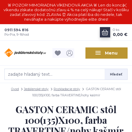
🚨 POZOR! MIMORIADNA VÍKENDOVÁ AKCIA 🚨 Len do konca
víkendu získate dodatočnú zľavu 4 % na celý nákup! Stačí v košíku
zadať zľavový kód: ZLAVA4 ⏰ Akcia platí iba do nedele, tak
neváhajte a nakúpte výhodnejšie ešte dnes!
0911 594 816
0
ks
0,00 €
Po-Pia, 9-16hod
Menu
Hľadať
Úvod
Jedálenské stoly
Rozkladacie stoly
GASTON CERAMIC stôl
100(135)X100, farba TRAVERTINE/nohy kašmír
GASTON CERAMIC stôl
100(135)X100, farba
TRAVERTINE/nohy kašmír