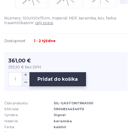
Rozmery: 100x100x75 cm, materiál: MDF, keramika, kov, farba:
travertín/kašmír.
celý popis
Dostupnosť
1 - 2 týždne
361,00 €
293,50 €
bez DPH
Pridať do košíka
Číslo produktu:
SIL-GASTONTRKA100
EAN kód:
5904824434070
Výrobca:
Signal
Materiál:
keramika
Farba:
kašmír