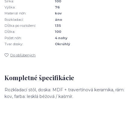
Šírka:
100
Výška:
76
Materiál nôh:
kov
Rozkladací:
áno
Dĺžka po rozložení:
135
Dĺžka:
100
Počet nôh:
4 nohy
Tvar dosky:
Okrúhlý
Do obľúbených
Kompletné špecifikácie
Rozkladací stôl, doska: MDF + travertínová keramika, rám:
kov, farba: lesklá béžová / kašmír.