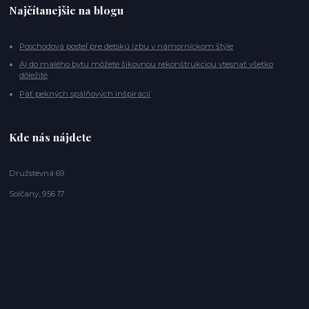
Najčítanejšie na blogu
Poschodová posteľ pre detskú izbu v námorníckom štýle
Aj do malého bytu môžete šikovnou rekonštrukciou vtesnať všetko
dôležité
Päť pekných spálňových inšpirácií
Kde nás nájdete
Družstevná 69
Solčany, 956 17